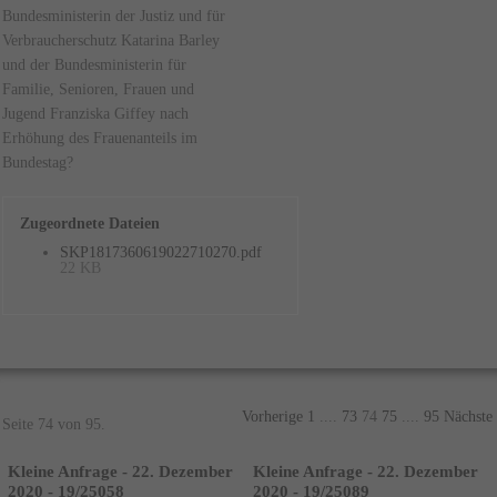
Bundesministerin der Justiz und für
Verbraucherschutz Katarina Barley
und der Bundesministerin für
Familie, Senioren, Frauen und
Jugend Franziska Giffey nach
Erhöhung des Frauenanteils im
Bundestag?
Zugeordnete Dateien
SKP1817360619022710270.pdf
22 KB
Vorherige
1
....
73
74
75
....
95
Nächste
Seite 74 von 95.
Kleine Anfrage - 22. Dezember
Kleine Anfrage - 22. Dezember
2020 - 19/25058
2020 - 19/25089