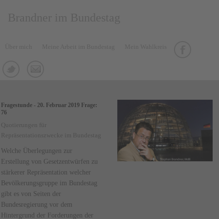
Brandner im Bundestag
Über mich
Meine Arbeit im Bundestag
Mein Wahlkreis
Fragestunde - 20. Februar 2019 Frage:
76
Quotierungen für
Repräsentationszwecke im Bundestag
Welche Überlegungen zur
Erstellung von Gesetzentwürfen zu
stärkerer Repräsentation welcher
Bevölkerungsgruppe im Bundestag
gibt es von Seiten der
Bundesregierung vor dem
Hintergrund der Forderungen der