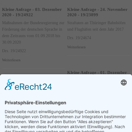
Kleine Anfrage - 03. Dezember
Kleine Anfrage - 24. November
2020 - 19/24922
2020 - 19/23899
Maßnahmen der Bundesregierung zur
Straftaten an Thüringer Bahnhöfen
Förderung der deutschen Sprache in
und Flughäfen seit dem Jahr 2017
dem Zeitraum vom 01.09.2018 bis
Drs. 19/24674
30.09.2020
Weiterlesen
Drs. 19/24922
Weiterlesen
Kleine Anfrage - 01. Dezember
2020 - 19/24413
Bemühungen der Bundesregierung
zur Freilassung politisch Gefangener
im Ausland – Stand: 30. Juni 2020
Drs. 19/24877
Weiterlesen