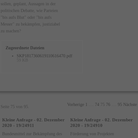
sollen, geplant, Aussagen in der
politischen Debatte, wie Parteien
"bis aufs Blut" oder "bis aufs
Messer" zu bekämpfen, justiziabel
zu machen?
Zugeordnete Dateien
SKP1817360619110616470.pdf
59 KB
Vorherige
1
....
74
75
76
....
95
Nächste
Seite 75 von 95.
Kleine Anfrage - 02. Dezember
Kleine Anfrage - 02. Dezember
2020 - 19/24911
2020 - 19/24910
Bundesmittel zur Bekämpfung des
Förderung von Projekten