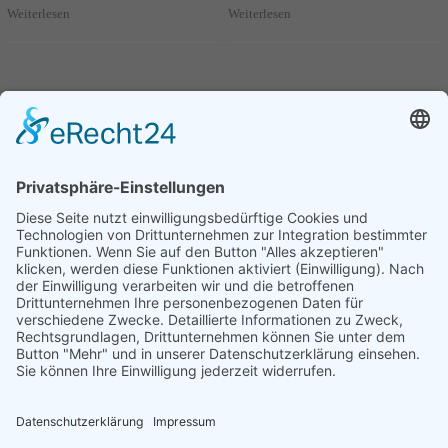
Weiterlesen
Weiterlesen
Seite 75 von 95.
Kleine Anfrage - 12. Oktober
2020 - 19/22380
Meinungsumfragen der
Bundesregierung (19/23341)
Weiterlesen
Vorherige
1
....
74
75
76
....
95
Nächste