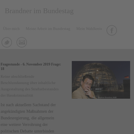
Brandner im Bundestag
Über mich
Meine Arbeit im Bundestag
Mein Wahlkreis
Fragestunde - 6. November 2019 Frage:
18
Keine abschließende
Beschlussfassung über inhaltliche
Ausgestaltung des Straftatbestandes
der Hasskriminalität
Ist nach aktuellem Sachstand der
angekündigten Maßnahmen der
Bundesregierung, die allgemein
eine weitere Verrohrung der
politischen Debatte unterbinden