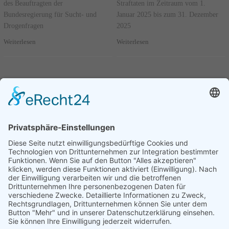
des Beauftragten der
Straftaten im Zeitraum vom 1.
Bundesregierung für Sucht- und
Januar 2025 bis zum 31. Dezember
Drogenfragen
2025
Weiterlesen
Weiterlesen
Seite 1 von 95.
Kleine Anfrage - 6. Juli 2026 -
21/6640
1
2
3
....
95
Nächste
Bilanz des ersten Jahres der Tätigkeit
des Beauftragten der
Bundesregierung für jüdisches Leben
in Deutschland und den Kampf
gegen Antisemitismus
Weiterlesen