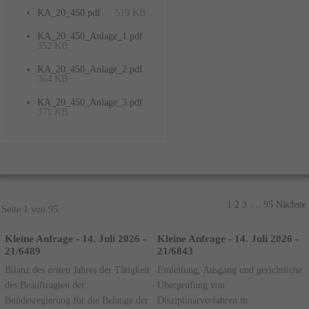
KA_20_450.pdf
519 KB
KA_20_450_Anlage_1.pdf
352 KB
KA_20_450_Anlage_2.pdf
364 KB
KA_20_450_Anlage_3.pdf
371 KB
1
2
3
....
95
Nächste
Seite 1 von 95.
Kleine Anfrage - 14. Juli 2026 -
Kleine Anfrage - 14. Juli 2026 -
21/6489
21/6843
Bilanz des ersten Jahres der Tätigkeit
Einleitung, Ausgang und gerichtliche
des Beauftragten der
Überprüfung von
Bundesregierung für die Belange der
Disziplinarverfahren in