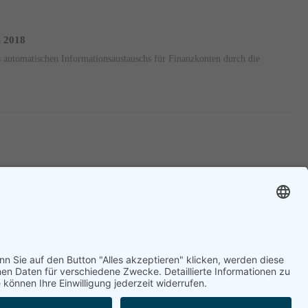
i 2018
 automatischen Informationsaustauschs für Finanzkonten durch die
Vorherige
1
....
89
90
91
....
95
Nächste