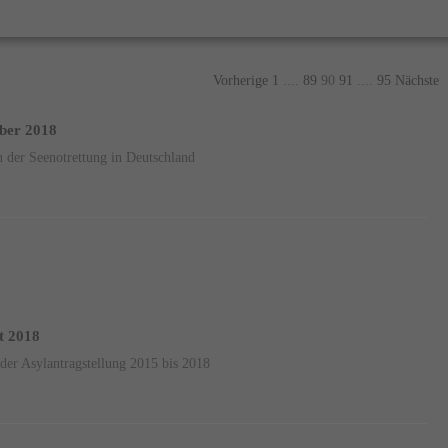
Vorherige
1
....
89
90
91
....
95
Nächste
mber 2018
 der Seenotrettung in Deutschland
st 2018
der Asylantragstellung 2015 bis 2018