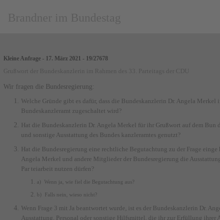
Brandner im Bundestag
Kleine Anfrage - 17. März 2021 - 19/27678
Grußwort der Bundeskanzlerin im Rahmen des 33. Parteitags der CDU
Wir fragen die Bundesregierung:
Welche Gründe gibt es dafür, dass die Bundeskanzlerin Dr. Angela Merkel 
Bundeskanzleramt zugeschaltet wird?
Hat die Bundeskanzlerin Dr. Angela Merkel für ihr Grußwort auf dem Bun­ 
und sonstige Ausstattung des Bundes­ kanzleramtes genutzt?
Hat die Bundesregierung eine rechtliche Begutachtung zu der Frage einge­ 
Angela Merkel und andere Mitglieder der Bundesregierung die Ausstattung 
Par­ teiarbeit nutzen dürfen?
a) Wenn ja, wie fiel die Begutachtung aus?
b) Falls nein, wieso nicht?
Wenn Frage 3 mit Ja beantwortet wurde, ist es der Bundeskanzlerin Dr. Ange
Ausstattung, Personal oder sonstige Hilfsmittel, die ihr zur Erfüllung ihre