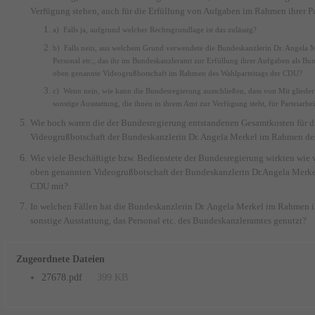
Verfügung stehen, auch für die Erfüllung von Aufgaben im Rahmen ihrer P
a) Falls ja, aufgrund welcher Rechtsgrundlage ist das zulässig?
b) Falls nein, aus welchem Grund verwendete die Bundeskanzlerin Dr. Angela Me
Personal etc., das ihr im Bundeskanzleramt zur Erfüllung ihrer Aufgaben als Bu
oben genannte Videogrußbotschaft im Rahmen des Wahlparteitags der CDU?
c) Wenn nein, wie kann die Bundesregierung ausschließen, dass von Mit­ gliede
sonstige Ausstattung, die ihnen in ihrem Amt zur Verfügung steht, für Parteiarbe
Wie hoch waren die der Bundesregierung entstandenen Gesamtkosten für d
Videogrußbotschaft der Bundeskanzlerin Dr. Angela Merkel im Rahmen de
Wie viele Beschäftigte bzw. Bedienstete der Bundesregierung wirkten wie v
oben genannten Videogrußbotschaft der Bundeskanzlerin Dr.Angela Merke
CDU mit?
In welchen Fällen hat die Bundeskanzlerin Dr. Angela Merkel im Rahmen ih
sonstige Ausstattung, das Personal etc. des Bundeskanzleramtes genutzt?
Zugeordnete Dateien
27678.pdf
399 KB