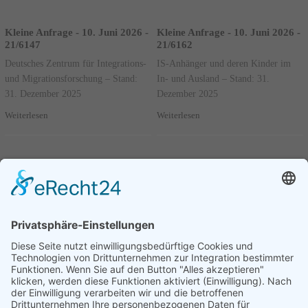
Kleine Anfrage - 10. Juni 2026 -
Kleine Anfrage - 10. Juni 2026 -
21/6147
21/6162
Deutsches Zentrum für Integrations-
IS-Anhänger und deren Kinder im
und Migrationsforschung – Stand:
In- und Ausland – Stand: 31.
31. Dezember 2025
Dezember 2025
Weiterlesen
Weiterlesen
Mündliche Frage Nr. 0011 - Juni
Mündliche Frage Nr. 0020 -
2026
Juni 2026
Wichtigste Vorhaben des
10 wichtigste Maßnahmen im
Bundesministeriums für Gesundheit
Bereich Landwirtschaft, Ernährung
und Heimat
Weiterlesen
Weiterlesen
Vorherige
1
....
3
4
5
....
95
Nächste