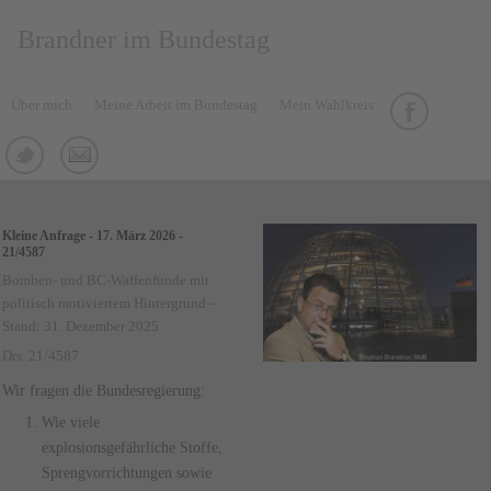
Brandner im Bundestag
Über mich
Meine Arbeit im Bundestag
Mein Wahlkreis
Kleine Anfrage - 17. März 2026 -
21/4587
Bomben- und BC-Waffenfunde mit
politisch motiviertem Hintergrund –
Stand: 31. Dezember 2025
Drs. 21/4587
Wir fragen die Bundesregierung:
Wie viele
explosionsgefährliche Stoffe,
Sprengvorrichtungen sowie