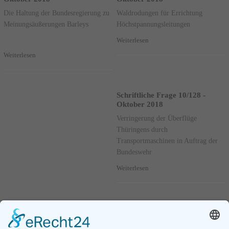
Die Haltung der Bundesregierung zu
Waldrodungen für Errichtung
Meinungsäußerungen Barleys
Höchstpannungsleitungen
Weiterlesen
Weiterlesen
Schriftliche Frage 10/128 -
Oktober 2018
Verringerung der Überflüge
Thüringens durch
Transportmaschinen in Auftrag der
Bundeswehr
Weiterlesen
Schriftliche Frage 10/17 -
Fragestunde - 26. September
Oktober 2018
2018 Frage: 83 (Druck:19/4420)