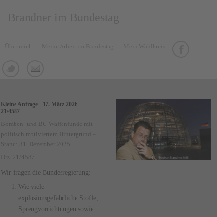
Brandner im Bundestag
Über mich
Meine Arbeit im Bundestag
Mein Wahlkreis
Kleine Anfrage - 17. März 2026 -
21/4587
Bomben- und BC-Waffenfunde mit
politisch motiviertem Hintergrund –
Stand: 31. Dezember 2025
Drs. 21/4587
Wir fragen die Bundesregierung:
Wie viele
explosionsgefährliche Stoffe,
Sprengvorrichtungen sowie