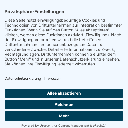
Bundeszuschuss für den Tag der
Unkenntnis der Bundesregierung
Deutschen Einheit
hinsichtlich Altersfeststellung von
Asylbewerbern
Weiterlesen
Weiterlesen
Vorherige
1
....
88
89
90
....
95
Nächste
Seite 89 von 95.
Archiv
Kontakt
Datenschutz
Impressum