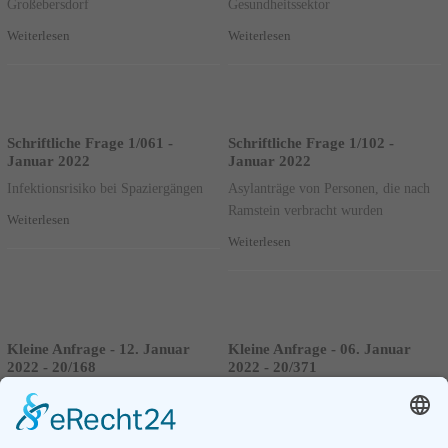
Großebersdorf
Gesundheitssektor
Weiterlesen
Weiterlesen
Schriftliche Frage 1/061 -
Schriftliche Frage 1/102 -
Januar 2022
Januar 2022
Infektionsrisiko bei Spaziergängen
Asylanträge von Personen, die nach
Ramstein verbracht wurden
Weiterlesen
Weiterlesen
Kleine Anfrage - 12. Januar
Kleine Anfrage - 06. Januar
2022 - 20/168
2022 - 20/371
Maßnahmen der Bundesregierung zur
Extremistische Bestrebungen bei der
Förderung der deutschen Sprache in
Bundeswehr – Entfernung von
dem Zeitraum vom 1. Oktober 2020
Soldaten – Stand: 30. September