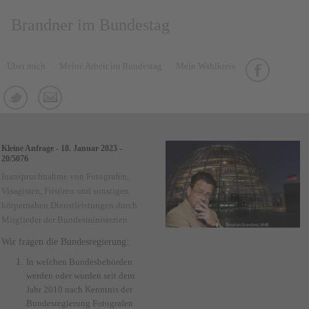
Brandner im Bundestag
Über mich
Meine Arbeit im Bundestag
Mein Wahlkreis
Kleine Anfrage - 18. Januar 2023 -
20/5076
Inanspruchnahme von Fotografen,
Visagisten, Frisören und sonstigen
körpernahen Dienstleistungen durch
Mitglieder der Bundesministerien
Wir fragen die Bundesregierung:
In welchen Bundesbehörden
werden oder wurden seit dem
Jahr 2010 nach Kenntnis der
Bundesregierung Fotografen