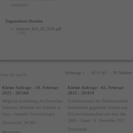
auflisten)?
Zugeordnete Dateien
Antwort_KA_20_5076.pdf
1 MB
Vorherige
1
....
61
62
63
....
95
Nächste
Seite 62 von 95.
Kleine Anfrage - 10. Februar
Kleine Anfrage - 03. Februar
2022 - 20/560
2022 - 20/459
Mögliche Ansiedlung des Deutschen
Schuldenerlasse der Bundesrepublik
Zentrums Mobilität der Zukunft in
Deutschland gegenüber Staaten und
Gera – Aktuelle Entwicklungen
Privatrechtssubjekten seit dem Jahr
2000 – Stand: 31. Dezember 2021
Drucksache: 20/560
Drucksache:...
Weiterlesen