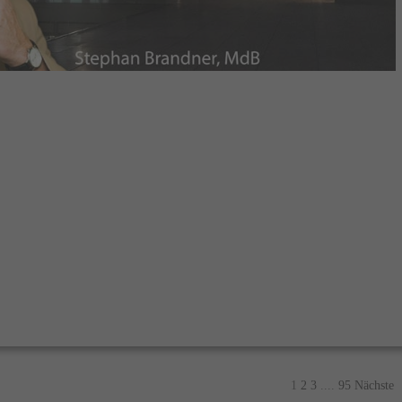
1
2
3
....
95
Nächste