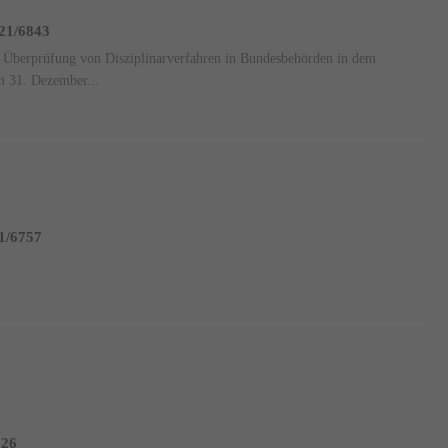
 21/6843
e Überprüfung von Disziplinarverfahren in Bundesbehörden in dem
m 31. Dezember...
21/6757
026