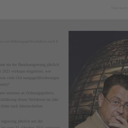
Über mich
gen aus Ordnungsgeldverfahren nach §
t­ nis der Bundesregierung jährlich
r 2021 wirksam eingeleitet, wie
 wie viele Ord­ nungsgeldforderungen
seln)?
samt­ summen an Ordnungsgeldern,
nführung dieses Verfahrens im Jahr
bitte nach Jahresscheiben
egierung jährlich seit der
 bis zum 31. Oktober 2021 aufgrund