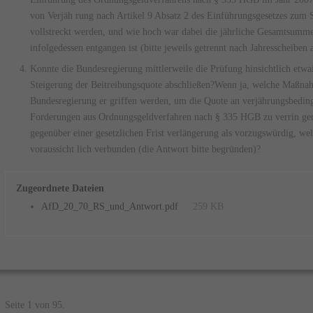
von Verjäh­ rung nach Artikel 9 Absatz 2 des Einführungsgesetzes zum
vollstreckt werden, und wie hoch war dabei die jährliche Gesamtsumm
infolgedessen entgangen ist (bitte jeweils getrennt nach Jahresscheiben 
Konnte die Bundesregierung mittlerweile die Prüfung hinsichtlich etw
Steigerung der Beitreibungsquote abschlie­ßen?Wenn ja, welche Maßnah
Bundesregierung er­ griffen werden, um die Quote an verjährungsbedin
Forderungen aus Ordnungsgeldverfahren nach § 335 HGB zu verrin­ gern
gegenüber einer gesetzlichen Frist­ verlängerung als vorzugswürdig, we
voraussicht­ lich verbunden (die Antwort bitte begründen)?
Zugeordnete Dateien
AfD_20_70_RS_und_Antwort.pdf
259 KB
Seite 1 von 95.