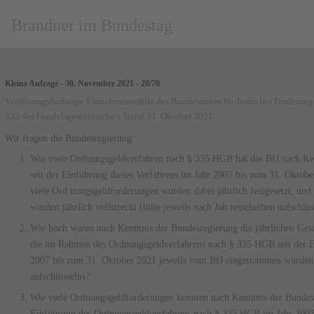
Brandner im Bundestag
Kleine Anfrage - 30. November 2021 - 20/70
Verjährungsbedingte Einnahmeausfälle des Bundesamtes für Justiz bei Forderun
335 des Handelsgesetzbuchs – Stand 31. Oktober 2021
Wir fragen die Bundesregierung:
Wie viele Ordnungsgeldverfahren nach § 335 HGB hat das BfJ nach Kenn
seit der Einführung dieses Verfahrens im Jahr 2007 bis zum 31. Oktobe
viele Ord­ nungsgeldforderungen wurden dabei jährlich festgesetzt, und
wurden jährlich vollstreckt (bitte jeweils nach Jah­ resscheiben aufschlüs
Wie hoch waren nach Kenntnis der Bundesregierung die jährlichen Ge
die im Rahmen des Ordnungsgeldverfahrens nach § 335 HGB seit der Ei
2007 bis zum 31. Oktober 2021 jeweils vom BfJ eingenommen wurden (
aufschlüsseln)?
Wie viele Ordnungsgeldforderungen konnten nach Kenntnis der Bundes­ r
Einführung des Ordnungsgeldverfahrens nach § 335 HGB im Jahr 2007