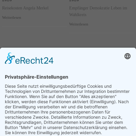
Reisekosten Angela Merkel
Empfänger Demokratie Leben im
Wahlkreis
Weiterlesen
Weiterlesen
Seite 3 von 95.
Schriftliche Frage 6/0249 Juni
2026
Abschiebung von Afghanen aus
Deutschland
Weiterlesen
Vorherige
1
2
3
4
....
95
Nächste