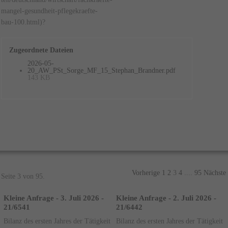
mangel-gesundheit-pflegekraefte-
bau-100.html)?
Zugeordnete Dateien
2026-05-
20_AW_PSt_Sorge_MF_15_Stephan_Brandner.pdf
143 KB
Vorherige
1
2
3
4
....
95
Nächste
Seite 3 von 95.
Kleine Anfrage - 3. Juli 2026 -
Kleine Anfrage - 2. Juli 2026 -
21/6541
21/6442
Bilanz des ersten Jahres der Tätigkeit
Bilanz des ersten Jahres der Tätigkeit