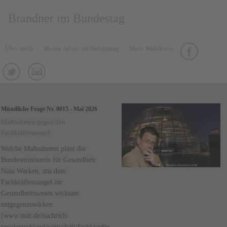
Brandner im Bundestag
Über mich
Meine Arbeit im Bundestag
Mein Wahlkreis
Mündliche Frage Nr. 0015 - Mai 2026
Maßnahmen gegen den
Fachkräftemangel
Welche Maßnahmen plant die
Bundesministerin für Gesundheit
Nina Warken, um dem
Fachkräftemangel im
Gesundheitswesen wirksam
entgegenzuwirken
(www.mdr.de/nachrich-
ten/deutschland/wirtschaft/fachkraefte-