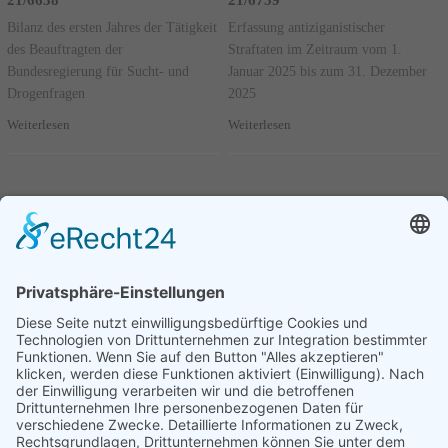
21/6638
21/6759
Bilanz des ersten Jahres der Tätigkeit
Erfassung antiziganistischer
des Beauftragten der
Straftaten im Zeitraum vom 1.
Bundesregierung für Sucht- und
Januar 2025 bis zum 31. Dezember
Drogenfragen
2025
Weiterlesen
Weiterlesen
Seite 1 von 95.
Kleine Anfrage - 6. Juli 2026 -
21/6640
1
2
3
....
95
Nächste
Bilanz des ersten Jahres der Tätigkeit
des Beauftragten der
Bundesregierung für jüdisches Leben
in Deutschland und den Kampf
gegen Antisemitismus
Weiterlesen