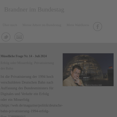
Brandner im Bundestag
Über mich
Meine Arbeit im Bundestag
Mein Wahlkreis
Mündliche Frage Nr. 14 - Juli 2024
Erfolg oder Misserfolg: Privatisierung
der Bahn
Ist die Privatisierung der 1994 hoch
verschuldeten Deutschen Bahn nach
Auffassung des Bundesministers für
Digitales und Verkehr ein Erfolg
oder ein Misserfolg
(https://web.de/magazine/politik/deutsche-
bahn-privatisierung-1994-erfolg-
flop-32899860)?