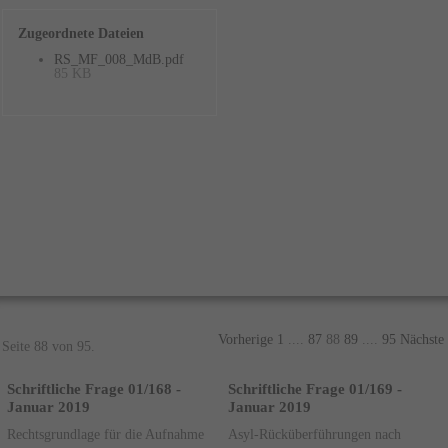
Zugeordnete Dateien
RS_MF_008_MdB.pdf
85 KB
Vorherige
1
....
87
88
89
....
95
Nächste
Seite 88 von 95.
Schriftliche Frage 01/168 -
Schriftliche Frage 01/169 -
Januar 2019
Januar 2019
Rechtsgrundlage für die Aufnahme
Asyl-Rücküberführungen nach