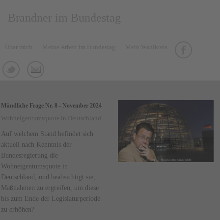
Brandner im Bundestag
Über mich
Meine Arbeit im Bundestag
Mein Wahlkreis
Mündliche Frage Nr. 8 - November 2024
Wohneigentumsquote in Deutschland
Auf welchem Stand befindet sich
aktuell nach Kenntnis der
Bundesregierung die
Wohneigentumsquote in
Deutschland, und beabsichtigt sie,
Maßnahmen zu ergreifen, um diese
bis zum Ende der Legislaturperiode
zu erhöhen?