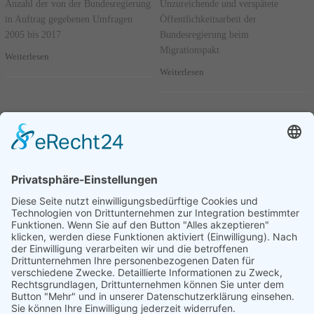
Anzahl der von der Bundesregierung
Unzureichende und verspätete
in Auftrag gegebenen Umfragen
Öffentlichkeitsarbeit der
2005 bis 2017
Bundesregierung beim
Migrationspakt
Weiterlesen
Weiterlesen
Seite 88 von 95.
Fragestunde - 28. November
2018 Frage: 4
Bundesregierung verweigert
Auskunft über Zugeständnisse
Deutschlands beim Migrationspakt
Weiterlesen
Vorherige
1
....
87
88
89
....
95
Nächste