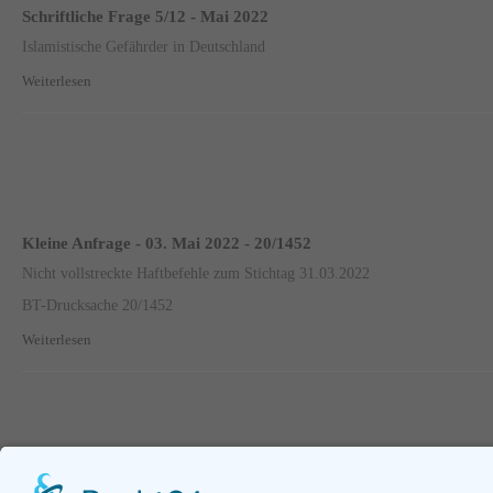
Schriftliche Frage 5/12 - Mai 2022
Islamistische Gefährder in Deutschland
Weiterlesen
Kleine Anfrage - 03. Mai 2022 - 20/1452
Nicht vollstreckte Haftbefehle zum Stichtag 31.03.2022
BT-Drucksache 20/1452
Weiterlesen
Seite 58 von 95.