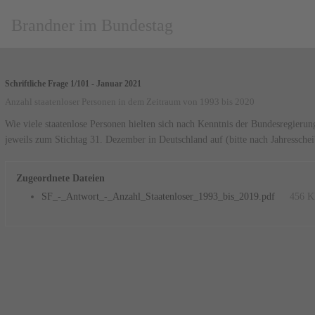
Brandner im Bundestag
Schriftliche Frage 1/101 - Januar 2021
Anzahl staatenloser Personen in dem Zeitraum von 1993 bis 2020
Wie viele staatenlose Personen hielten sich nach Kenntnis der Bundesregieru
jeweils zum Stichtag 31. Dezember in Deutschland auf (bitte nach Jahresschei
Zugeordnete Dateien
SF_-_Antwort_-_Anzahl_Staatenloser_1993_bis_2019.pdf
456 