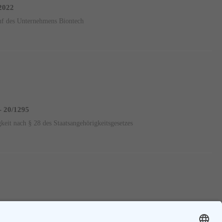
 2022
auf des Unternehmens Biontech
- 20/1295
gkeit nach § 28 des Staatsangehörigkeitsgesetzes
Vorherige
1
....
57
58
59
....
95
Nächste