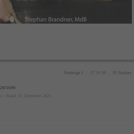
Vorherige
1
....
57
58
59
....
95
Nächste
 20/1690
es – Stand: 31. Dezember 2021