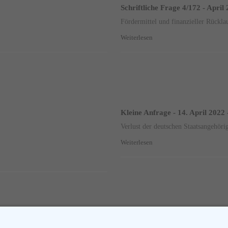
Schriftliche Frage 4/172 - April
Fördermittel und finanzieller Rückl
Weiterlesen
Kleine Anfrage - 14. April 2022 
Verlust der deutschen Staatsangehöri
Weiterlesen