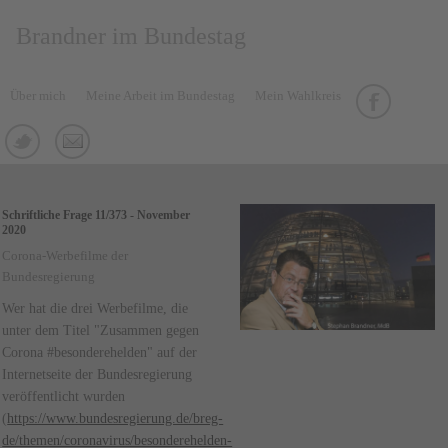
Brandner im Bundestag
Über mich
Meine Arbeit im Bundestag
Mein Wahlkreis
Schriftliche Frage 11/373 - November
2020
Corona-Werbefilme der
Bundesregierung
Wer hat die drei Werbefilme, die
unter dem Titel "Zusammen gegen
Corona #besonderehelden" auf der
Internetseite der Bundesregierung
veröffentlicht wurden
(
https://www.bundesregierung.de/breg-
de/themen/coronavirus/besonderehelden-