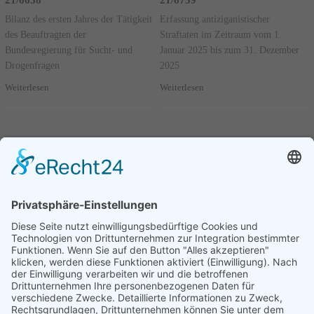
21/6638
21/6759
Bilanz des ersten Jahres der Tätigkeit
Erfassung antiziganistischer
des Beauftragten der
Straftaten im Zeitraum vom 1.
Bundesregierung für Sucht- und
Januar 2025 bis zum 31. Dezember
Drogenfragen
2025
Weiterlesen
Weiterlesen
Seite 1 von 95.
Kleine Anfrage - 6. Juli 2026 -
21/6640
1
2
3
....
95
Nächste
Bilanz des ersten Jahres der Tätigkeit
des Beauftragten der
Bundesregierung für jüdisches Leben
in Deutschland und den Kampf
gegen Antisemitismus
Weiterlesen