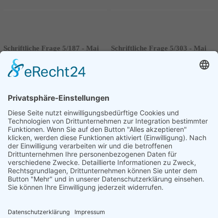
Schriftliche Frage 5/187 - Mai
Schriftliche Frage 5/303 - Mai
2020
2020
Finanzierung der
5.106 Asylanträge im April 2020
Jugendbildungsstätte Kurt
Weiterlesen
Löwenstein
Weiterlesen
Seite 79 von 95.
Vorherige
1
....
78
79
80
....
95
Nächste