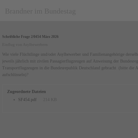
Brandner im Bundestag
Schriftliche Frage 2/0454 März 2026
Einflug von Asylbewerbern
Wie viele Flüchtlinge und/oder Asylbewerber und Familienangehörige dersel
jeweils jährlich mit zivilen Passagierflugzeugen auf Anweisung der Bundesre
Transportflugzeugen in die Bundesrepublik Deutschland gebracht (bitte die 
aufschlüsseln)?
Zugeordnete Dateien
SF454.pdf
214 KB