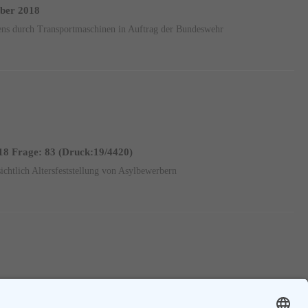
ober 2018
ens durch Transportmaschinen in Auftrag der Bundeswehr
18 Frage: 83 (Druck:19/4420)
chtlich Altersfeststellung von Asylbewerbern
Vorherige
1
....
88
89
90
....
95
Nächste