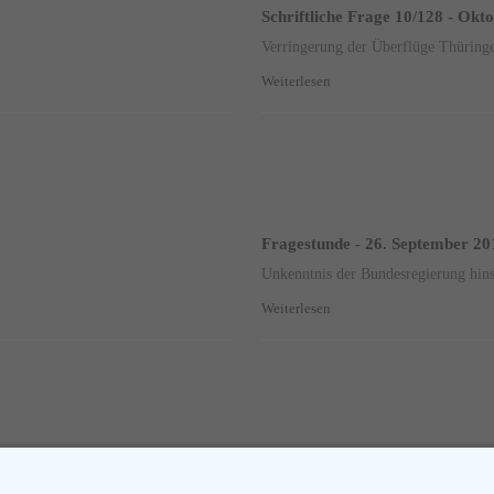
Schriftliche Frage 10/128 - Okt
Verringerung der Überflüge Thüring
Weiterlesen
Fragestunde - 26. September 20
Unkenntnis der Bundesregierung hinsi
Weiterlesen