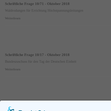
Schriftliche Frage 10/71 - Oktober 2018
Waldrodungen für Errichtung Höchstpannungsleitungen
Weiterlesen
Schriftliche Frage 10/17 - Oktober 2018
Bundeszuschuss für den Tag der Deutschen Einheit
Weiterlesen
Seite 89 von 95.