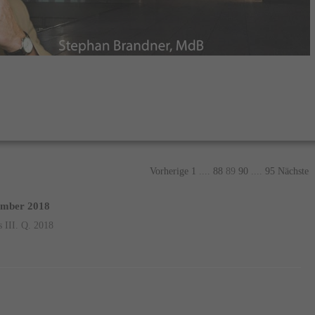
Vorherige
1
....
88
89
90
....
95
Nächste
vember 2018
 III. Q. 2018