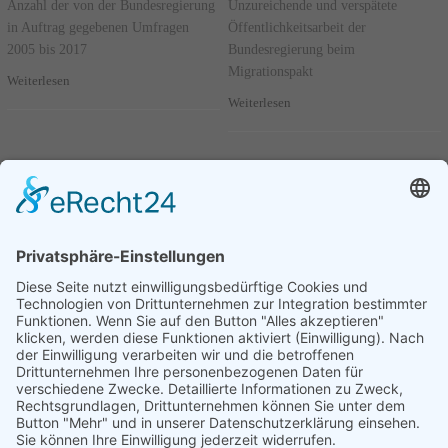
Anzahl der von der Bundesregierung
Unzureichende und verspätete
in Auftrag gegebenen Umfragen
Öffentlichkeitsarbeit der
2005 bis 2017
Bundesregierung beim
Migrationspakt
Weiterlesen
Weiterlesen
Seite 88 von 95.
Fragestunde - 28. November
2018 Frage: 4
Bundesregierung verweigert
Auskunft über Zugeständnisse
Deutschlands beim Migrationspakt
Weiterlesen
Vorherige
1
....
87
88
89
....
95
Nächste