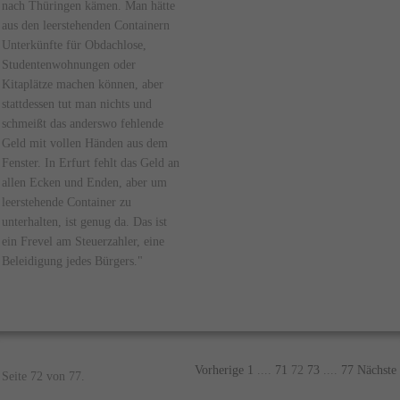
nach Thüringen kämen. Man hätte
aus den leerstehenden Containern
Unterkünfte für Obdachlose,
Studentenwohnungen oder
Kitaplätze machen können, aber
stattdessen tut man nichts und
schmeißt das anderswo fehlende
Geld mit vollen Händen aus dem
Fenster. In Erfurt fehlt das Geld an
allen Ecken und Enden, aber um
leerstehende Container zu
unterhalten, ist genug da. Das ist
ein Frevel am Steuerzahler, eine
Beleidigung jedes Bürgers."
Vorherige
1
....
71
72
73
....
77
Nächste
Seite 72 von 77.