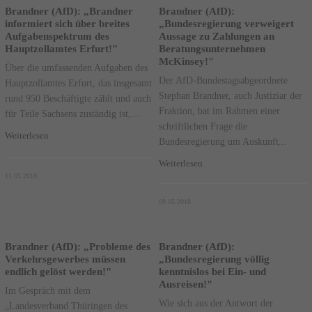
Brandner (AfD): „Brandner
Brandner (AfD):
informiert sich über breites
„Bundesregierung verweigert
Aufgabenspektrum des
Aussage zu Zahlungen an
Hauptzollamtes Erfurt!"
Beratungsunternehmen
McKinsey!"
Über die umfassenden Aufgaben des
Der AfD-Bundestagsabgeordnete
Hauptzollamtes Erfurt, das insgesamt
Stephan Brandner, auch Justiziar der
rund 950 Beschäftigte zählt und auch
Fraktion, bat im Rahmen einer
für Teile Sachsens zuständig ist,...
schriftlichen Frage die
Weiterlesen
Bundesregierung um Auskunft...
Weiterlesen
11.05.2018
09.05.2018
Brandner (AfD): „Probleme des
Brandner (AfD):
Verkehrsgewerbes müssen
„Bundesregierung völlig
endlich gelöst werden!"
kenntnislos bei Ein- und
Ausreisen!"
Im Gespräch mit dem
Wie sich aus der Antwort der
„Landesverband Thüringen des