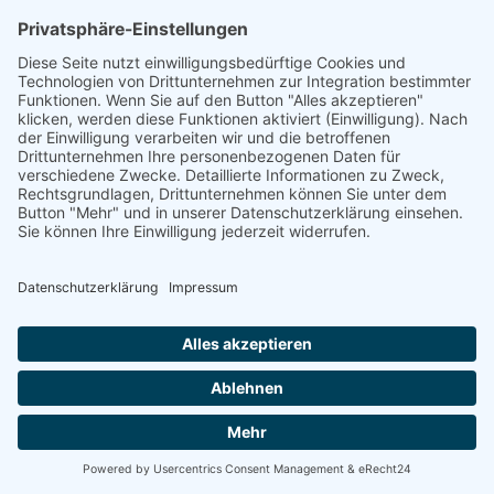
ausgegeben, wie die...
Weiterlesen
20.03.2018
Vorherige
1
....
71
72
73
....
77
Nächste
Seite 72 von 77.
Archiv
Kontakt
Datenschutz
Impressum