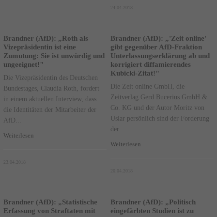
24.04.2018
Brandner (AfD): „Roth als
Brandner (AfD): „'Zeit online'
Vizepräsidentin ist eine
gibt gegenüber AfD-Fraktion
Zumutung: Sie ist unwürdig und
Unterlassungserklärung ab und
ungeeignet!"
korrigiert diffamierendes
Kubicki-Zitat!"
Die Vizepräsidentin des Deutschen
Die Zeit online GmbH, die
Bundestages, Claudia Roth, fordert
Zeitverlag Gerd Bucerius GmbH &
in einem aktuellen Interview, dass
Co. KG und der Autor Moritz von
die Identitäten der Mitarbeiter der
Uslar persönlich sind der Forderung
AfD...
der...
Weiterlesen
Weiterlesen
23.04.2018
20.04.2018
Brandner (AfD): „Statistische
Brandner (AfD): „Politisch
Erfassung von Straftaten mit
eingefärbten Studien ist zu