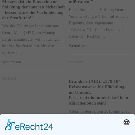
Messern ist ein Baustein zur
mißtrauen!"
Stärkung der inneren Sicherheit
Eine „Studie“ der Stiftung Neue
- besser wäre die Verhinderung
Verantwortung e.V kommt zu dem
der Straftaten!"
Ergebnis, dass sogenannte
Wie der Thüringer Innenminister
„Fakenews“ in Deutschland “vor
Georg Maier(SPD) am Montag in
allem von Rechten,...
Erfurt ankündigte, will Thüringen
künftig Straftaten mit Messern
Weiterlesen
statistisch genauer...
Weiterlesen
27.03.2018
09.04.2018
Brandner (AfD): „579.184
Reiseausweise für Flüchtlinge
im Umlauf:
Passersatzdokument darf kein
Märchenbuch sein!"
Allein in den Jahren 2016 und 2017
wurden 567.923 Reiseausweise an
sogenannte Flüchtlinge, davon
294.781 an syrische Staatsbürger,