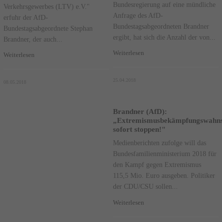
Bundesregierung auf eine mündliche
Verkehrsgewerbes (LTV) e.V."
Anfrage des AfD-
erfuhr der AfD-
Bundestagsabgeordneten Brandner
Bundestagsabgeordnete Stephan
ergibt, hat sich die Anzahl der von...
Brandner, der auch...
Weiterlesen
Weiterlesen
25.04.2018
08.05.2018
Brandner (AfD):
„Extremismusbekämpfungswahns
sofort stoppen!"
Medienberichten zufolge will das
Bundesfamilienministerium 2018 für
den Kampf gegen Extremismus
115,5 Mio. Euro ausgeben. Politiker
der CDU/CSU sollen...
Weiterlesen