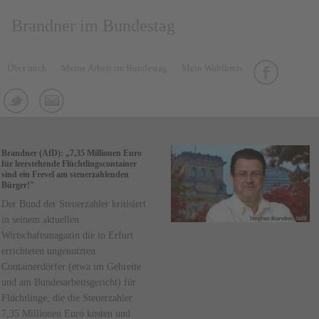
Brandner im Bundestag
Über mich
Meine Arbeit im Bundestag
Mein Wahlkreis
Brandner (AfD): „7,35 Millionen Euro
für leerstehende Flüchtlingscontainer
sind ein Frevel am steuerzahlenden
Bürger!"
Der Bund der Steuerzahler kritisiert
in seinem aktuellen
Wirtschaftsmagazin die in Erfurt
errichteten ungenutzten
Containerdörfer (etwa im Gebreite
und am Bundesarbeitsgericht) für
Flüchtlinge, die die Steuerzahler
7,35 Millionen Euro kosten und