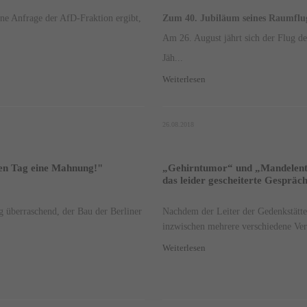
ine Anfrage der AfD-Fraktion ergibt,
Zum 40. Jubiläum seines Raumflu
Am 26. August jährt sich der Flug d
Jäh...
Weiterlesen
26.08.2018
gen Tag eine Mahnung!"
„Gehirntumor“ und „Mandelentzü
das leider gescheiterte Gesprä
g überraschend, der Bau der Berliner
Nachdem der Leiter der Gedenkstätt
inzwischen mehrere verschiedene Ver
Weiterlesen