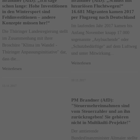
Brandner (AfD): „Ich sage
Brandner (AfD): „Schluss mit
schon lange: Hohe Investitionen
luxuriösen Fluchtwegen!“
in den Wintersport sind
16.681 Migranten kamen 2017
Fehlinvestitionen – andere
per Flugzeug nach Deutschland
Konzepte müssen her!“
Im laufenden Jahr 2017 kamen bis
Die Thüringer Landesregierung stellt
Anfang November knapp 17.000
im Zusammenhang mit ihrer
sogenannte „Asylsuchende“ oder
Broschüre "Klima im Wandel -
„Schutzbedürftige“ auf dem Luftweg
Thüringer Anpassungsinitiative" dar,
und unter Mitwirkung...
dass die...
Weiterlesen
Weiterlesen
10.11.2017
13.11.2017
PM Brandner (AfD):
"Steuermehreinnahmen sind
vom Steuerzahler und an ihn
zurückzugeben! Sie gehören
nicht in Multikulti-Projekte!"
Der amtierende
Bundesfinanzminister Altmaier stellte