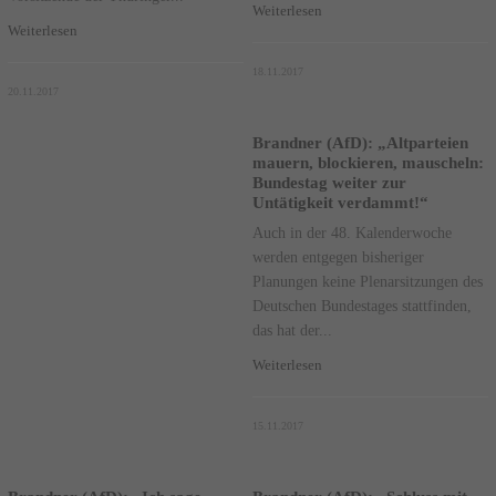
Weiterlesen
Weiterlesen
18.11.2017
20.11.2017
Brandner (AfD): „Altparteien
mauern, blockieren, mauscheln:
Bundestag weiter zur
Untätigkeit verdammt!“
Auch in der 48. Kalenderwoche
werden entgegen bisheriger
Planungen keine Plenarsitzungen des
Deutschen Bundestages stattfinden,
das hat der...
Weiterlesen
15.11.2017