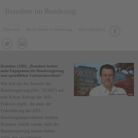
Brandner im Bundestag
Über mich
Meine Arbeit im Bundestag
Mein Wahlkreis
Brandner (AfD): „Brandner fordert
mehr Engagement der Bundesregierung
zum sprachlichen Verbraucherschutz!"
Wie sich aus der Antwort der
Bundesregierung (Drs. 19/3907) auf
eine Kleine Anfrage der AfD-
Fraktion ergibt, die unter der
Federführung des AfD-
Bundestagsabgeordneten Stephan
Brandner erstellt wurde, sieht die
Bundesregierung keinen Anlass
dafür, den sprachlichen