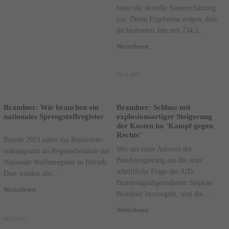
heute die aktuelle Steuerschätzung
vor. Deren Ergebnisse zeigen, dass
im laufenden Jahr mit 734,2...
Weiterlesen
09.11.2017
Brandner: Wir brauchen ein
Brandner: Schluss mit
nationales Sprengstoffregister
explosionsartiger Steigerung
der Kosten im 'Kampf gegen
Rechts'
Bereits 2013 nahm das Bun­des­ver­
Wie aus einer Antwort der
wal­tungs­amt als Re­gis­ter­be­hör­de das
Bundesregierung aus die erste
Na­tio­na­le Waf­fen­re­gis­ter in Be­trieb.
schriftliche Frage des AfD-
Dort wer­den al­le...
Bundestagsabgeordneten Stephan
Weiterlesen
Brandner hervorgeht, sind die...
Weiterlesen
09.11.2017