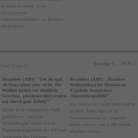
ist nichts zu rütteln. Es ist
eigentlich eine
Selbstverständlichkeit“, so Brandner
abschließend.
Vorherige
1
....
75
76
77
Seite 77 von 77.
Brandner (AfD): "Uns ist egal,
Brandner (AfD): „Massiver
ob Neuwahlen oder nicht: Bei
Stellenabbau bei Siemens ist
Wahlen hätten wir deutliche
Ergebnis desaströser
Gewinne, ansonsten überzeugen
Altparteienpolitik!“
wir durch gute Arbeit!“
Die Siemens AG stellte heute künftig
Zu den in der vergangenen Nacht
geplante Änderungen in der
gescheiterten "Jamaika-
Geschäftsstruktur vor. Insgesamt
Verhandlungen" äußert sich der
sollen weltweit rund 6.900 Stellen
Bundestagsabgeordnete der AfD und
abgebaut werden,...
Vorsitzende der Thüringer...