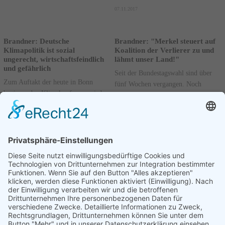
07.11.2017
Brandner: Deutsche
Brandner: "Merkel steuert auf
Klimapolitik ist sozial
Koalition der Verlierer zu und
ungerecht, wirtschaftsfeindlich
lähmt unser Land!"
und gefährlich
Seit der Bundestagswahl sind über
Zum Auftakt der heute in Bonn
fünf Wochen vergangen. Noch
beginnenden Klimakonferenz wird
immer haben weder offizielle
wie so oft in der Vergangenheit ein
Koalitionsverhandlungen begonnen,
noch stärkerer Ausbau der
noch hat der Bundestag...
erneuerbaren Energien...
Weiterlesen
Weiterlesen
03.11.2017
06.11.2017
Seite 77 von 77.
Vorherige
1
....
75
76
77