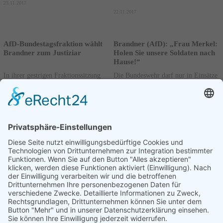
23.11.2017
22.11.2017
AfD-Bundestagsfraktion wählt
Brandner (AfD): „Frau Merkel:
Brandner zum Justiziar
Holen Sie unsere Soldaten nach
Hause!“
In ihrer gestrigen Fraktionssitzung
Die Bundeswehr darf nur in Einsätze
wählte die Bundestagsfraktion der
geschickt werden, die dem Frieden
AfD den Thüringer Abgeordneten
und der äußeren Sicherheit
Stephan Brandner mit großer
Deutschlands dienen. Fast alle
Mehrheit zu ihrem...
aktuellen...
Weiterlesen
Weiterlesen
21.11.2017
20.11.2017
Vorherige
1
....
75
76
77
Nächste
Seite 76 von 77.