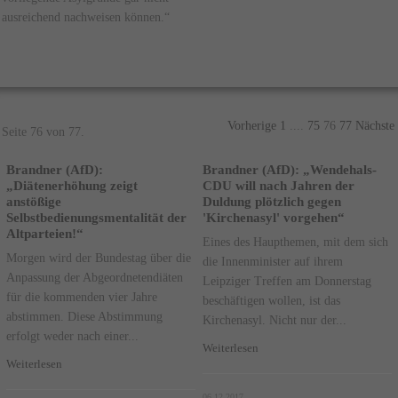
ausreichend nachweisen können.“
Vorherige
1
....
75
76
77
Nächste
Seite 76 von 77.
Brandner (AfD):
Brandner (AfD): „Wendehals-
„Diätenerhöhung zeigt
CDU will nach Jahren der
anstößige
Duldung plötzlich gegen
Selbstbedienungsmentalität der
'Kirchenasyl' vorgehen“
Altparteien!“
Eines des Haupthemen, mit dem sich
Morgen wird der Bundestag über die
die Innenminister auf ihrem
Anpassung der Abgeordnetendiäten
Leipziger Treffen am Donnerstag
für die kommenden vier Jahre
beschäftigen wollen, ist das
abstimmen. Diese Abstimmung
Kirchenasyl. Nicht nur der...
erfolgt weder nach einer...
Weiterlesen
Weiterlesen
06.12.2017