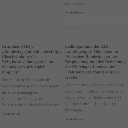
motivierte...
Weiterlesen
27.11.2017
Brandner (AfD):
Stellungnahme der AfD-
„Bundestagsgutachten bestätigt:
Landesgruppe Thüringen im
Einschränkung der
Deutschen Bundestag zu der
Religionsausübung wäre im
Bespitzelung und der Bedrohung
Grundgesetz prinzipiell
des Thüringer Landes- und
möglich!“
Fraktionsvorsitzenden Björn
Höcke:
Die wehrhafte Demokratie des
„Wir sind fassungslos angesichts der
Grundgesetzes erlaubt im Kern auch
Methoden, mit denen der politische
die Einschränkung der
Gegner einen der beliebtesten AfD-
Religionsausübung, wenn ihre
Politiker bedroht. Über Monate
Folgen nicht mit dem Grundgesetz...
hinweg hat...
Weiterlesen
Weiterlesen