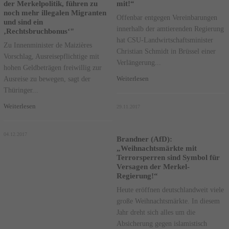
der Merkelpolitik, führen zu
mit!“
noch mehr illegalen Migranten
Offenbar entgegen Vereinbarungen
und sind ein
innerhalb der amtierenden Regierung
‚Rechtsbruchbonus‘"
hat CSU-Landwirtschaftsminister
Zu Innenminister de Maizières
Christian Schmidt in Brüssel einer
Vorschlag, Ausreisepflichtige mit
Verlängerung...
hohen Geldbeträgen freiwillig zur
Ausreise zu bewegen, sagt der
Weiterlesen
Thüringer...
Weiterlesen
29.11.2017
04.12.2017
Brandner (AfD):
„Weihnachtsmärkte mit
Terrorsperren sind Symbol für
Versagen der Merkel-
Regierung!“
Heute eröffnen deutschlandweit viele
große Weihnachtsmärkte. In diesem
Jahr dreht sich alles um die
Absicherung gegen islamistisch