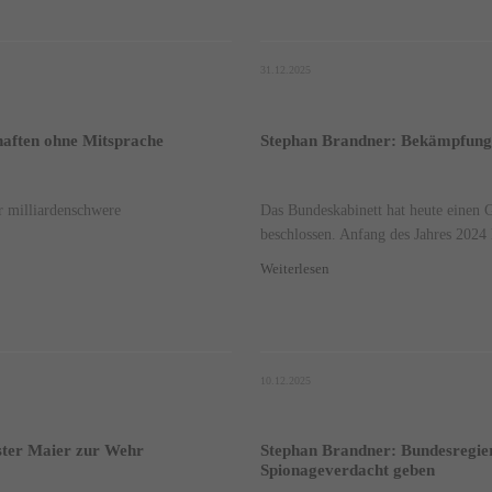
31.12.2025
haften ohne Mitsprache
Stephan Brandner: Bekämpfung v
 milliardenschwere
Das Bundeskabinett hat heute einen 
beschlossen. Anfang des Jahres 2024 h
Weiterlesen
10.12.2025
ster Maier zur Wehr
Stephan Brandner: Bundesregieru
Spionageverdacht geben