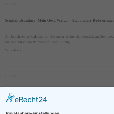
15.11.2025
Stephan Brandner: Mein Gott, Walter – Steinmeiers Rede erinne
Anlässlich seiner Rede zum 9. November drohte Bundespräsident Steinmeier
faktisch mit einem Parteiverbot, dem Entzug...
Weiterlesen
11.11.2025
Seite 1 von 77.