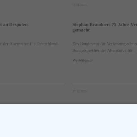
11.11.2025
rt an Despoten
Stephan Brandner: 75 Jahre Verf
gemacht
 der Alternative für Deutschland
Das Bundesamt für Verfassungsschutz 
Bundessprecher der Alternative für...
Weiterlesen
27.10.2025