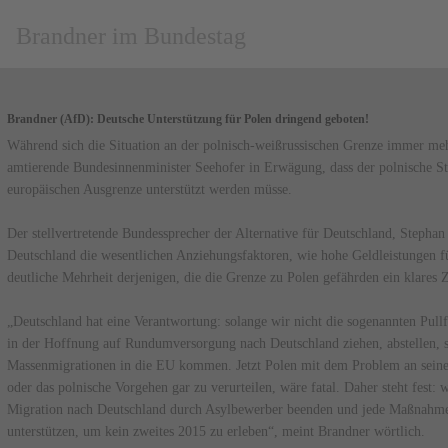
Brandner im Bundestag
Brandner (AfD): Deutsche Unterstützung für Polen dringend geboten!
Während sich die Situation an der polnisch-weißrussischen Grenze immer mehr
amtierende Bundesinnenminister Seehofer in Erwägung, dass der polnische Sta
europäischen Ausgrenze unterstützt werden müsse.
Der stellvertretende Bundessprecher der Alternative für Deutschland, Stephan B
Deutschland die wesentlichen Anziehungsfaktoren, wie hohe Geldleistungen f
deutliche Mehrheit derjenigen, die die Grenze zu Polen gefährden ein klares 
„Deutschland hat eine Verantwortung: solange wir nicht die sogenannten Pullf
in der Hoffnung auf Rundumversorgung nach Deutschland ziehen, abstellen, 
Massenmigrationen in die EU kommen. Jetzt Polen mit dem Problem an seine
oder das polnische Vorgehen gar zu verurteilen, wäre fatal. Daher steht fest: 
Migration nach Deutschland durch Asylbewerber beenden und jede Maßnahme,
unterstützen, um kein zweites 2015 zu erleben“, meint Brandner wörtlich.