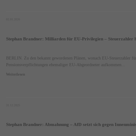
02.01.2026
Stephan Brandner: Milliarden für EU-Privilegien – Steuerzahler 
BERLIN. Zu den bekannt gewordenen Plänen, wonach EU-Steuerzahler für
Pensionsverpflichtungen ehemaliger EU-Abgeordneter aufkommen...
Weiterlesen
31.12.2025
Stephan Brandner: Abmahnung – AfD setzt sich gegen Innenmini