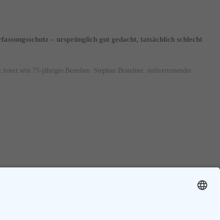
assungsschutz – ursprünglich gut gedacht, tatsächlich schlecht
feiert sein 75-jähriges Bestehen. Stephan Brandner, stellvertretender
1
2
3
....
77
Nächste