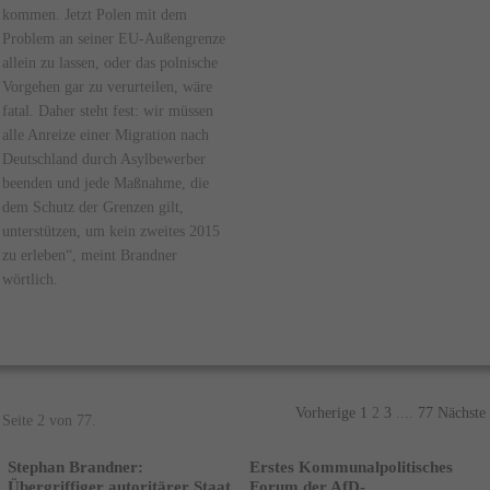
kommen. Jetzt Polen mit dem
Problem an seiner EU-Außengrenze
allein zu lassen, oder das polnische
Vorgehen gar zu verurteilen, wäre
fatal. Daher steht fest: wir müssen
alle Anreize einer Migration nach
Deutschland durch Asylbewerber
beenden und jede Maßnahme, die
dem Schutz der Grenzen gilt,
unterstützen, um kein zweites 2015
zu erleben“, meint Brandner
wörtlich.
Vorherige
1
2
3
....
77
Nächste
Seite 2 von 77.
Stephan Brandner:
Erstes Kommunalpolitisches
Übergriffiger autoritärer Staat
Forum der AfD-