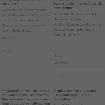
rastet aus!
Bundestagsfraktion erfolgreich
durchgeführt
Gegen den Medienwissenschaftler
Die AfD-Bundestagsfraktion hat mit
Norbert Bolz wird ermittelt, weil er
über 500 kommunalen
in einem X-Beitrag den Satz
Mandatsträgern aus ganz Deutschland
"Deutschland erwacht" verwendet
ihr erstes Kommunalpolitisches
haben soll. Rund 21...
Forum durchgeführt.
Weiterlesen
24.10.2025
Dazu...
Weiterlesen
20.10.2025
Stephan Brandner: Abendessen
Stephan Brandner: Amt des
des Kanzlers mit Richtern des
'Ostbeauftragten' sofort
Bundesverfassungsgerichts ist
abschaffen
Angriff auf die Gewaltenteilung