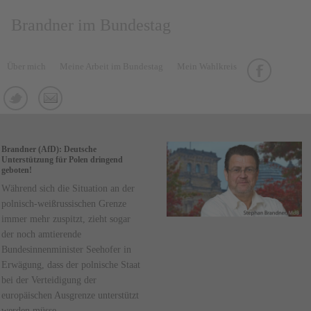
Brandner im Bundestag
Über mich
Meine Arbeit im Bundestag
Mein Wahlkreis
Brandner (AfD): Deutsche
Unterstützung für Polen dringend
geboten!
Während sich die Situation an der
polnisch-weißrussischen Grenze
immer mehr zuspitzt, zieht sogar
der noch amtierende
Bundesinnenminister Seehofer in
Erwägung, dass der polnische Staat
bei der Verteidigung der
europäischen Ausgrenze unterstützt
werden müsse.