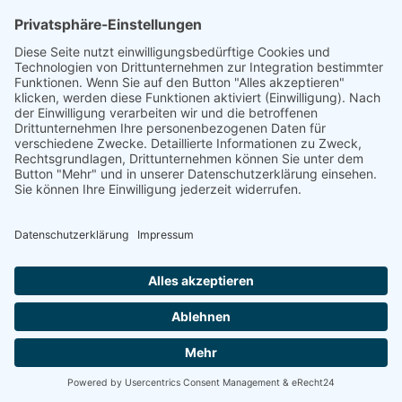
Brosius-Gersdorf kündigt SPD-
Fraktionschef Miersch nun eine neue
Kandidatin an. Die...
Weiterlesen
22.08.2025
Archiv
Kontakt
Datenschutz
Impressum