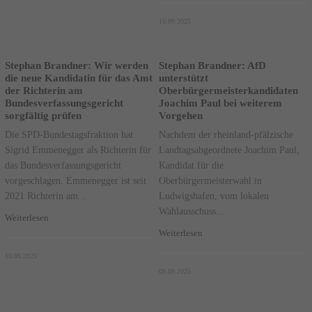
16.09.2025
Stephan Brandner: Wir werden
Stephan Brandner: AfD
die neue Kandidatin für das Amt
unterstützt
der Richterin am
Oberbürgermeisterkandidaten
Bundesverfassungsgericht
Joachim Paul bei weiterem
sorgfältig prüfen
Vorgehen
Die SPD-Bundestagsfraktion hat
Nachdem der rheinland-pfälzische
Sigrid Emmenegger als Richterin für
Landtagsabgeordnete Joachim Paul,
das Bundesverfassungsgericht
Kandidat für die
vorgeschlagen. Emmenegger ist seit
Oberbürgermeisterwahl in
2021 Richterin am...
Ludwigshafen, vom lokalen
Wahlausschuss...
Weiterlesen
Weiterlesen
10.09.2025
09.09.2025