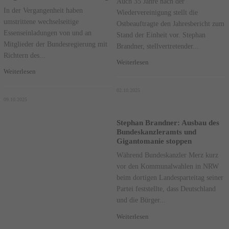
Auch 35 Jahre nach der
In der Vergangenheit haben
Wiedervereinigung stellt die
umstrittene wechselseitige
Ostbeauftragte den Jahresbericht zum
Essenseinladungen von und an
Stand der Einheit vor. Stephan
Mitglieder der Bundesregierung mit
Brandner, stellvertretender...
Richtern des...
Weiterlesen
Weiterlesen
02.10.2025
09.10.2025
Stephan Brandner: Ausbau des
Bundeskanzleramts und
Gigantomanie stoppen
Während Bundeskanzler Merz kurz
vor den Kommunalwahlen in NRW
beim dortigen Landesparteitag seiner
Partei feststellte, dass Deutschland
und die Bürger...
Weiterlesen