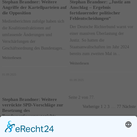
Stephan Brandner: Weitere
Stephan Brandner: „Justiz am
Angriffe der Kartellparteien auf
Anschlag – Ergebnis
die Opposition
fortdauernder politischer
Fehlentscheidungen“
Medienberichten zufolge haben sich
Der Deutsche Richterbund warnt vor
die Koalitionsfraktionen auf
einer massiven Überlastung der
umfassende Änderungen und
Justiz. So hatten die
Verschärfungen der
Staatsanwaltschaften im Jahr 2024
Geschäftsordnung des Bundestages...
bereits zum zweiten Mal in...
Weiterlesen
Weiterlesen
01.09.2025
01.09.2025
Seite 2 von 77.
Stephan Brandner: Weitere
verrückte SPD-Vorschläge zur
Vorherige
1
2
3
....
77
Nächste
Besetzung des
Bundesverfassungsgerichts
Nach der glücklicherweise
gescheiterten Kandidatur von Frauke