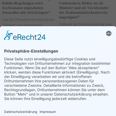
Dublin-Regelungen wird
Undemokrat Holter ist als
Asyltsunami ungeahnten
Minister und als Vorsitzender
Ausmaßes mit sich bringen!"
der Kultusministerkonferenz
ungeeignet!"
Laut der Presseberichterstattung des
Während der Festveranstaltung zum
„Spiegel“ vom vergangenen
70-jährigen Bestehen der
Wochenende plant das EU-
Kultusministerkonferenz wird heute
Parlament, die Dublin-Regelungen
in Berlin die Übergabe der
dahingehend zu verändern,...
Präsidentschaft an den...
Weiterlesen
Weiterlesen
16.01.2018
15.01.2018
Vorherige
1
....
73
74
75
....
77
Nächste
Seite 74 von 77.