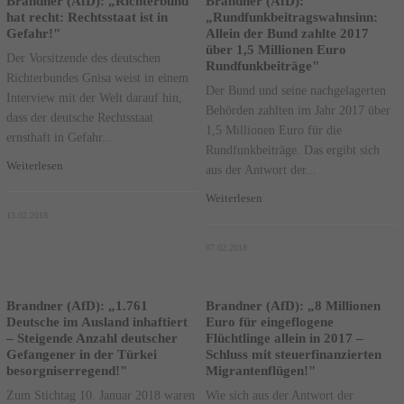
Brandner (AfD): „Richterbund
Brandner (AfD):
hat recht: Rechtsstaat ist in
„Rundfunkbeitragswahnsinn:
Gefahr!"
Allein der Bund zahlte 2017
über 1,5 Millionen Euro
Der Vorsitzende des deutschen
Rundfunkbeiträge"
Richterbundes Gnisa weist in einem
Der Bund und seine nachgelagerten
Interview mit der Welt darauf hin,
Behörden zahlten im Jahr 2017 über
dass der deutsche Rechtsstaat
1,5 Millionen Euro für die
ernsthaft in Gefahr...
Rundfunkbeiträge. Das ergibt sich
Weiterlesen
aus der Antwort der...
Weiterlesen
13.02.2018
07.02.2018
Brandner (AfD): „1.761
Brandner (AfD): „8 Millionen
Deutsche im Ausland inhaftiert
Euro für eingeflogene
– Steigende Anzahl deutscher
Flüchtlinge allein in 2017 –
Gefangener in der Türkei
Schluss mit steuerfinanzierten
besorgniserregend!"
Migrantenflügen!"
Zum Stichtag 10. Januar 2018 waren
Wie sich aus der Antwort der