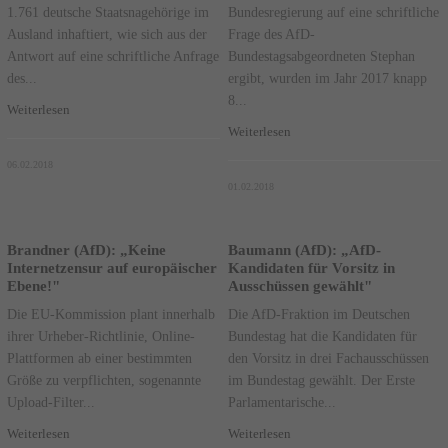
1.761 deutsche Staatsnagehörige im
Bundesregierung auf eine schriftliche
Ausland inhaftiert, wie sich aus der
Frage des AfD-
Antwort auf eine schriftliche Anfrage
Bundestagsabgeordneten Stephan
des...
ergibt, wurden im Jahr 2017 knapp
8...
Weiterlesen
Weiterlesen
06.02.2018
01.02.2018
Brandner (AfD): „Keine
Baumann (AfD): „AfD-
Internetzensur auf europäischer
Kandidaten für Vorsitz in
Ebene!"
Ausschüssen gewählt"
Die EU-Kommission plant innerhalb
Die AfD-Fraktion im Deutschen
ihrer Urheber-Richtlinie, Online-
Bundestag hat die Kandidaten für
Plattformen ab einer bestimmten
den Vorsitz in drei Fachausschüssen
Größe zu verpflichten, sogenannte
im Bundestag gewählt. Der Erste
Upload-Filter...
Parlamentarische...
Weiterlesen
Weiterlesen