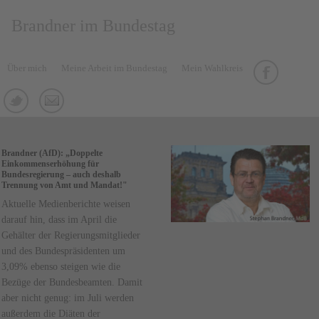
Brandner im Bundestag
Über mich
Meine Arbeit im Bundestag
Mein Wahlkreis
Brandner (AfD): „Doppelte
Einkommenserhöhung für
Bundesregierung – auch deshalb
Trennung von Amt und Mandat!"
Aktuelle Medienberichte weisen
darauf hin, dass im April die
Gehälter der Regierungsmitglieder
und des Bundespräsidenten um
3,09% ebenso steigen wie die
Bezüge der Bundesbeamten. Damit
aber nicht genug: im Juli werden
außerdem die Diäten der