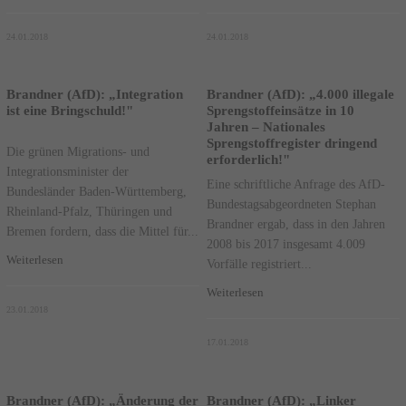
24.01.2018
24.01.2018
Brandner (AfD): „Integration
Brandner (AfD): „4.000 illegale
ist eine Bringschuld!"
Sprengstoffeinsätze in 10
Jahren – Nationales
Sprengstoffregister dringend
Die grünen Migrations- und
erforderlich!"
Integrationsminister der
Eine schriftliche Anfrage des AfD-
Bundesländer Baden-Württemberg,
Bundestagsabgeordneten Stephan
Rheinland-Pfalz, Thüringen und
Brandner ergab, dass in den Jahren
Bremen fordern, dass die Mittel für...
2008 bis 2017 insgesamt 4.009
Weiterlesen
Vorfälle registriert...
Weiterlesen
23.01.2018
17.01.2018
Brandner (AfD): „Änderung der
Brandner (AfD): „Linker