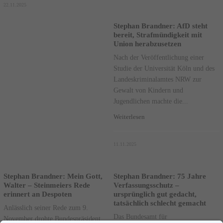
22.11.2025
Stephan Brandner: AfD steht
bereit, Strafmündigkeit mit
Union herabzusetzen
Nach der Veröffentlichung einer
Studie der Universität Köln und des
Landeskriminalamtes NRW zur
Gewalt von Kindern und
Jugendlichen machte die...
Weiterlesen
11.11.2025
Stephan Brandner: Mein Gott,
Stephan Brandner: 75 Jahre
Walter – Steinmeiers Rede
Verfassungsschutz –
erinnert an Despoten
ursprünglich gut gedacht,
tatsächlich schlecht gemacht
Anlässlich seiner Rede zum 9.
Das Bundesamt für
November drohte Bundespräsident