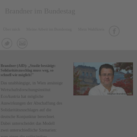
Brandner im Bundestag
Über mich
Meine Arbeit im Bundestag
Mein Wahlkreis
Brandner (AfD): „Studie bestätigt:
Solidaritätszuschlag muss weg, so
schnell wie möglich!"
Das unabhängige, in Wien ansässige
Wirtschaftsforschungsinstitut
EcoAustria hat mögliche
Auswirkungen der Abschaffung des
Solidaritätszuschlages auf die
deutsche Konjunktur berechnet.
Dabei unterscheidet das Modell
zwei unterschiedliche Szenarien:
zum einen die vollständige