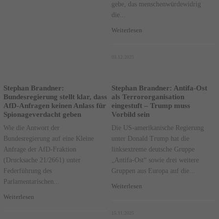
gebe, das menschenwürdewidrig
die...
Weiterlesen
03.12.2025
Stephan Brandner:
Stephan Brandner: Antifa-Ost
Bundesregierung stellt klar, dass
als Terrororganisation
AfD-Anfragen keinen Anlass für
eingestuft – Trump muss
Spionageverdacht geben
Vorbild sein
Wie die Antwort der
Die US-amerikanische Regierung
Bundesregierung auf eine Kleine
unter Donald Trump hat die
Anfrage der AfD-Fraktion
linksextreme deutsche Gruppe
(Drucksache 21/2661) unter
„Antifa-Ost“ sowie drei weitere
Federführung des
Gruppen aus Europa auf die...
Parlamentarischen...
Weiterlesen
Weiterlesen
15.11.2025