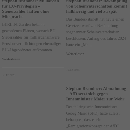
Stephan Brandner: Milliarden
Stephan Brandner: Bekämpfung
für EU-Privilegien –
von Scheinvaterschaften kommt
Steuerzahler haften ohne
halbherzig und viel zu spät
Mitsprache
Das Bundeskabinett hat heute einen
BERLIN. Zu den bekannt
Gesetzentwurf zur Bekämpfung
gewordenen Plänen, wonach EU-
sogenannter Scheinvaterschaften
Steuerzahler für milliardenschwere
beschlossen. Anfang des Jahres 2024
Pensionsverpflichtungen ehemaliger
hatte ein „Mr....
EU-Abgeordneter aufkommen...
Weiterlesen
Weiterlesen
10.12.2025
31.12.2025
Stephan Brandner: Abmahnung
– AfD setzt sich gegen
Innenminister Maier zur Wehr
Der thüringische Innenminister
Georg Maier (SPD) hatte zuletzt
behauptet, dass es ein
„Remigrationskonzept der AfD“