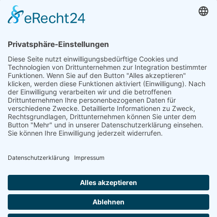
Verfassungsschutz feiert sein 75-
Steinmeier der Alternative für
jähriges Bestehen. Stephan Brandner,
Deutschland faktisch mit einem
stellvertretender Bundessprecher der
Parteiverbot, dem Entzug...
Alternative für...
Weiterlesen
Weiterlesen
11.11.2025
27.10.2025
1
2
3
....
77
Nächste
Seite 1 von 77.
Archiv
Kontakt