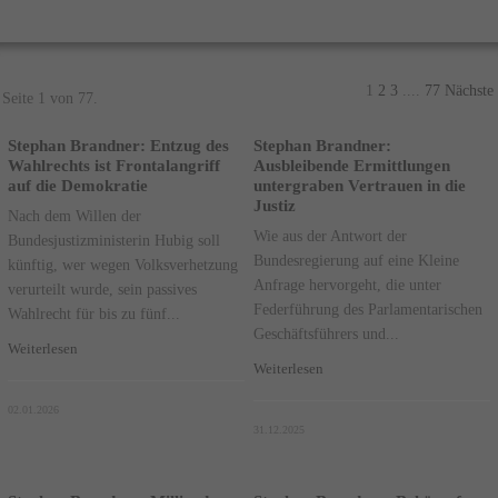
1
2
3
....
77
Nächste
Seite 1 von 77.
Stephan Brandner: Entzug des
Stephan Brandner:
Wahlrechts ist Frontalangriff
Ausbleibende Ermittlungen
auf die Demokratie
untergraben Vertrauen in die
Justiz
Nach dem Willen der
Wie aus der Antwort der
Bundesjustizministerin Hubig soll
Bundesregierung auf eine Kleine
künftig, wer wegen Volksverhetzung
Anfrage hervorgeht, die unter
verurteilt wurde, sein passives
Federführung des Parlamentarischen
Wahlrecht für bis zu fünf...
Geschäftsführers und...
Weiterlesen
Weiterlesen
02.01.2026
31.12.2025