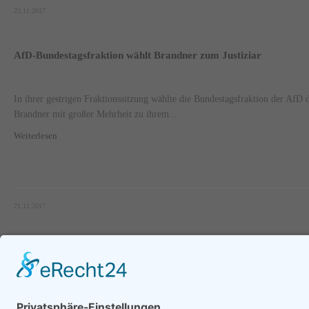
23.11.2017
AfD-Bundestagsfraktion wählt Brandner zum Justiziar
In ihrer gestrigen Fraktionssitzung wählte die Bundestagsfraktion der Af
Brandner mit großer Mehrheit zu ihrem...
Weiterlesen
21.11.2017
Seite 76 von 77.