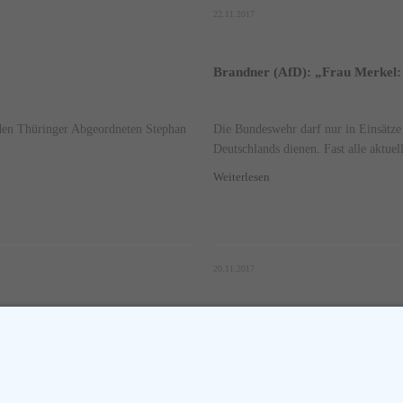
22.11.2017
Brandner (AfD): „Frau Merkel: 
D den Thüringer Abgeordneten Stephan
Die Bundeswehr darf nur in Einsätze
Deutschlands dienen. Fast alle aktuell
Weiterlesen
20.11.2017