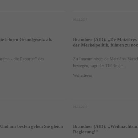
06.12.2017
Sie lehnen Grundgesetz ab.
Brandner (AfD): „De Maizières 
der Merkelpolitik, führen zu no
rama - die Reporter" des
Zu Innenminister de Maizières Vorsch
bewegen, sagt der Thüringer...
Weiterlesen
04.12.2017
Und am besten gehen Sie gleich
Brandner (AfD): „Weihnachtsmä
Regierung!“