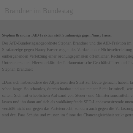
Brandner im Bundestag
Stephan Brandner: AfD-Fraktion stellt Strafanzeige gegen Nancy Faeser
Der AfD-Bundestagsabgeordnete Stephan Brandner und die AfD-Fraktion im
Strafanzeige gegen Nancy Faeser wegen des Verdachts der Nichtweiterleitung 
einhergehenden Verletzung einer ordnungsgemäßen öffentlichen Rechnungsle
Untreue erstattet. Hierzu erklärt der Parlamentarische Geschäftsführer und Ju
Stephan Brandner:
„Dass sich insbesondere die Altparteien den Staat zur Beute gemacht haben, kr
schon lange. So schamlos, durchschaubar und aus meiner Sicht kriminell, wie 
selten: Sich mit erheblichem Aufwand von Steuer- und Ministeriumsmitteln e
lassen und ihn dann auf sich als wahlkämpfende SPD-Landesvorsitzende unentg
verstößt nicht nur gegen das Parteienrecht, sondern auch gegen die Verfassung
sind drei Paar Schuhe und müssen im Sinne der Chancengleichheit strikt getr