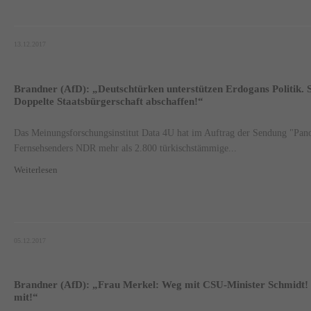
13.12.2017
Brandner (AfD): „Deutschtürken unterstützen Erdogans Politik. 
Doppelte Staatsbürgerschaft abschaffen!“
Das Meinungsforschungsinstitut Data 4U hat im Auftrag der Sendung "Pano
Fernsehsenders NDR mehr als 2.800 türkischstämmige...
Weiterlesen
05.12.2017
Brandner (AfD): „Frau Merkel: Weg mit CSU-Minister Schmidt! 
mit!“