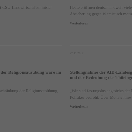
at CSU-Landwirtschaftsminister
Heute eröffnen deutschlandweit viele
Absicherung gegen islamistisch motiv
Weiterlesen
27.11.2017
 der Religionsausübung wäre im
Stellungnahme der AfD-Landesg
und der Bedrohung des Thüring
schränkung der Religionsausübung,
„Wir sind fassungslos angesichts der
Politiker bedroht. Über Monate hinwe
Weiterlesen