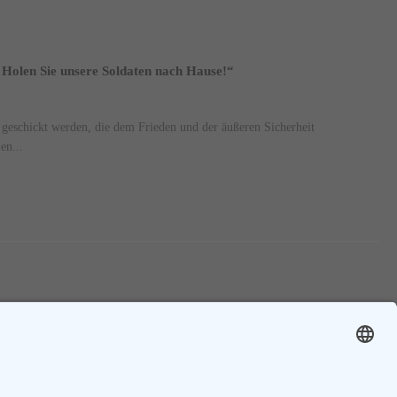
Holen Sie unsere Soldaten nach Hause!“
 geschickt werden, die dem Frieden und der äußeren Sicherheit
en...
Vorherige
1
....
75
76
77
Nächste