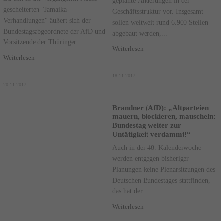
geplante Änderungen in der
gescheiterten "Jamaika-
Geschäftsstruktur vor. Insgesamt
Verhandlungen" äußert sich der
sollen weltweit rund 6.900 Stellen
Bundestagsabgeordnete der AfD und
abgebaut werden,...
Vorsitzende der Thüringer...
Weiterlesen
Weiterlesen
18.11.2017
20.11.2017
Brandner (AfD): „Altparteien
mauern, blockieren, mauscheln:
Bundestag weiter zur
Untätigkeit verdammt!“
Auch in der 48. Kalenderwoche
werden entgegen bisheriger
Planungen keine Plenarsitzungen des
Deutschen Bundestages stattfinden,
das hat der...
Weiterlesen