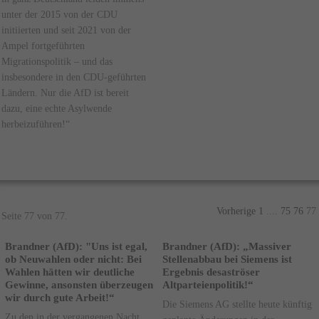
unter der 2015 von der CDU
initiierten und seit 2021 von der
Ampel fortgeführten
Migrationspolitik – und das
insbesondere in den CDU-geführten
Ländern. Nur die AfD ist bereit
dazu, eine echte Asylwende
herbeizuführen!“
Vorherige
1
....
75
76
77
Seite 77 von 77.
Brandner (AfD): "Uns ist egal,
Brandner (AfD): „Massiver
ob Neuwahlen oder nicht: Bei
Stellenabbau bei Siemens ist
Wahlen hätten wir deutliche
Ergebnis desaströser
Gewinne, ansonsten überzeugen
Altparteienpolitik!“
wir durch gute Arbeit!“
Die Siemens AG stellte heute künftig
Zu den in der vergangenen Nacht