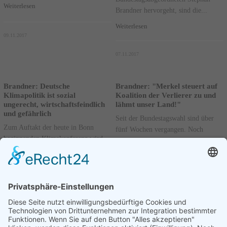
Weiterlesen
Brandner hervorgeht, sind die...
Weiterlesen
09.11.2017
07.11.2017
Brandner: Deutsche
Brandner: "Merkel steuert auf
Klimapolitik ist sozial
Koalition der Verlierer zu und
ungerecht, wirtschaftsfeindlich
lähmt unser Land!"
und gefährlich
Seit der Bundestagswahl sind über
Zum Auftakt der heute in Bonn
fünf Wochen vergangen. Noch
beginnenden Klimakonferenz wird
immer haben weder offizielle
wie so oft in der Vergangenheit ein
Koalitionsverhandlungen begonnen,
noch stärkerer Ausbau der
noch hat der Bundestag...
erneuerbaren Energien...
Weiterlesen
Weiterlesen
03.11.2017
06.11.2017