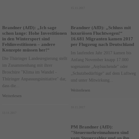
15.11.2017
Brandner (AfD): „Ich sage
Brandner (AfD): „Schluss mit
schon lange: Hohe Investitionen
luxuriösen Fluchtwegen!“
in den Wintersport sind
16.681 Migranten kamen 2017
Fehlinvestitionen – andere
per Flugzeug nach Deutschland
Konzepte müssen her!“
Im laufenden Jahr 2017 kamen bis
Die Thüringer Landesregierung stellt
Anfang November knapp 17.000
im Zusammenhang mit ihrer
sogenannte „Asylsuchende“ oder
Broschüre "Klima im Wandel -
„Schutzbedürftige“ auf dem Luftweg
Thüringer Anpassungsinitiative" dar,
und unter Mitwirkung...
dass die...
Weiterlesen
Weiterlesen
10.11.2017
13.11.2017
PM Brandner (AfD):
"Steuermehreinnahmen sind
vom Steuerzahler und an ihn