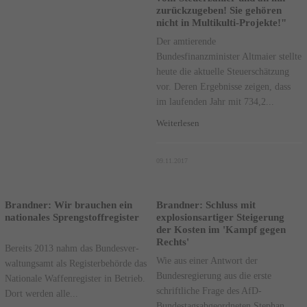
zurückzugeben! Sie gehören
nicht in Multikulti-Projekte!"
Der amtierende
Bundesfinanzminister Altmaier stellte
heute die aktuelle Steuerschätzung
vor. Deren Ergebnisse zeigen, dass
im laufenden Jahr mit 734,2...
Weiterlesen
09.11.2017
Brandner: Wir brauchen ein
Brandner: Schluss mit
nationales Sprengstoffregister
explosionsartiger Steigerung
der Kosten im 'Kampf gegen
Rechts'
Bereits 2013 nahm das Bun­des­ver­
Wie aus einer Antwort der
wal­tungs­amt als Re­gis­ter­be­hör­de das
Bundesregierung aus die erste
Na­tio­na­le Waf­fen­re­gis­ter in Be­trieb.
schriftliche Frage des AfD-
Dort wer­den al­le...
Bundestagsabgeordneten Stephan