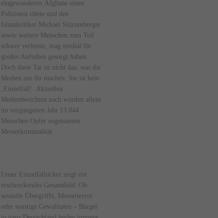
eingewanderter Afghane einen
Polizisten tötete und den
Islamkritiker Michael Stürzenberger
sowie weitere Menschen zum Teil
schwer verletzte, mag medial für
großes Aufsehen gesorgt haben.
Doch diese Tat ist nicht das, was die
Medien aus ihr machen: Sie ist kein
‚Einzelfall’. Aktuellen
Medienberichten nach wurden allein
im vergangenen Jahr 13.844
Menschen Opfer sogenannter
Messerkriminalität.
Unser Einzelfallticker zeigt ein
erschreckendes Gesamtbild: Ob
sexuelle Übergriffe, Messerterror
oder sonstige Gewalttaten – Bürger
in ganz Deutschland leiden immens