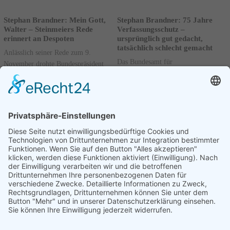
Stephan Brandner: Mein Gott,
Stephan Brandner: 75 Jahre
Walter – Steinmeiers Rede
Verfassungsschutz –
erinnert an Despoten
ursprünglich gut gedacht,
tatsächlich schlecht gemacht
Anlässlich seiner Rede zum 9.
Das Bundesamt für
November drohte Bundespräsident
Verfassungsschutz feiert sein 75-
Steinmeier der Alternative für
jähriges Bestehen. Stephan Brandner,
Deutschland faktisch mit einem
stellvertretender Bundessprecher der
Parteiverbot, dem Entzug...
Alternative für...
Weiterlesen
Weiterlesen
11.11.2025
27.10.2025
1
2
3
....
77
Nächste
Seite 1 von 77.