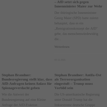
– AfD setzt sich gegen
Innenminister Maier zur Wehr
Der thüringische Innenminister
Georg Maier (SPD) hatte zuletzt
behauptet, dass es ein
„Remigrationskonzept der AfD“
gebe, das menschenwürdewidrig
die...
Weiterlesen
03.12.2025
Stephan Brandner:
Stephan Brandner: Antifa-Ost
Bundesregierung stellt klar, dass
als Terrororganisation
AfD-Anfragen keinen Anlass für
eingestuft – Trump muss
Spionageverdacht geben
Vorbild sein
Wie die Antwort der
Die US-amerikanische Regierung
Bundesregierung auf eine Kleine
unter Donald Trump hat die
Anfrage der AfD-Fraktion
linksextreme deutsche Gruppe