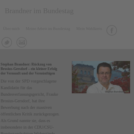
Brandner im Bundestag
Über mich
Meine Arbeit im Bundestag
Mein Wahlkreis
Stephan Brandner: Rückzug von
Brosius-Gersdorf – ein kleiner Erfolg
der Vernunft und der Vernünftigen
Die von der SPD vorgeschlagene
Kandidatin für das
Bundesverfassungsgericht, Frauke
Brosius-Gersdorf, hat ihre
Bewerbung nach der massiven
öffentlichen Kritik zurückgezogen.
Als Grund nannte sie, dass es
insbesondere in der CDU/CSU-
Bundestagsfraktion Widerstände