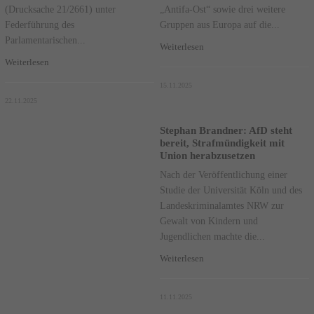
(Drucksache 21/2661) unter
„Antifa-Ost“ sowie drei weitere
Federführung des
Gruppen aus Europa auf die...
Parlamentarischen...
Weiterlesen
Weiterlesen
15.11.2025
22.11.2025
Stephan Brandner: AfD steht
bereit, Strafmündigkeit mit
Union herabzusetzen
Nach der Veröffentlichung einer
Studie der Universität Köln und des
Landeskriminalamtes NRW zur
Gewalt von Kindern und
Jugendlichen machte die...
Weiterlesen
11.11.2025