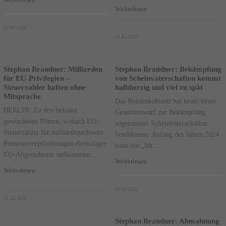
Weiterlesen
Weiterlesen
02.01.2026
31.12.2025
Stephan Brandner: Milliarden
Stephan Brandner: Bekämpfung
für EU-Privilegien –
von Scheinvaterschaften kommt
Steuerzahler haften ohne
halbherzig und viel zu spät
Mitsprache
Das Bundeskabinett hat heute einen
BERLIN. Zu den bekannt
Gesetzentwurf zur Bekämpfung
gewordenen Plänen, wonach EU-
sogenannter Scheinvaterschaften
Steuerzahler für milliardenschwere
beschlossen. Anfang des Jahres 2024
Pensionsverpflichtungen ehemaliger
hatte ein „Mr....
EU-Abgeordneter aufkommen...
Weiterlesen
Weiterlesen
10.12.2025
31.12.2025
Stephan Brandner: Abmahnung