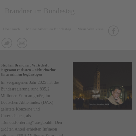
Brandner im Bundestag
Über mich
Meine Arbeit im Bundestag
Mein Wahlkreis
Stephan Brandner: Wirtschaft
insgesamt entlasten – nicht einzelne
Unternehmen begünstigen
Im vergangenen Jahr 2025 hat die
Bundesregierung rund 835,2
Millionen Euro an große, im
Deutschen Aktienindex (DAX)
gelistete Konzerne und
Unternehmen, als
„Bundesförderung“ ausgezahlt. Den
größten Anteil erhielten Infineon
mit etwa 358,5 Millionen Euro, und