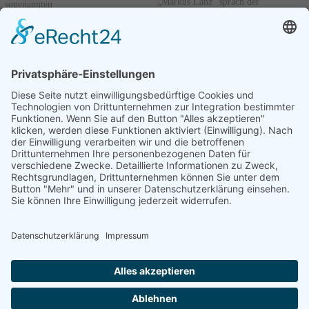
„Markus Lanz“ sprach der
sogenannten
Ministerpräsident Schleswig-
Nichtregierungsorganisationen sorgt
Holsteins, Daniel Günther (CDU),
in Deutschland für immer stärkere...
über Kontrolle, Zensur und
Weiterlesen
Verbote...
Weiterlesen
12.01.2026
09.01.2026
Vorherige
1
2
3
4
....
126
Nächste
Seite 3 von 126.
Archiv
Kontakt