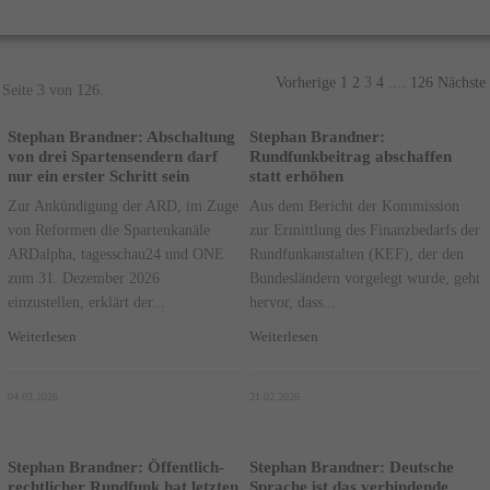
Vorherige
1
2
3
4
....
126
Nächste
Seite 3 von 126.
Stephan Brandner: Abschaltung
Stephan Brandner:
von drei Spartensendern darf
Rundfunkbeitrag abschaffen
nur ein erster Schritt sein
statt erhöhen
Zur Ankündigung der ARD, im Zuge
Aus dem Bericht der Kommission
von Reformen die Spartenkanäle
zur Ermittlung des Finanzbedarfs der
ARDalpha, tagesschau24 und ONE
Rundfunkanstalten (KEF), der den
zum 31. Dezember 2026
Bundesländern vorgelegt wurde, geht
einzustellen, erklärt der...
hervor, dass...
Weiterlesen
Weiterlesen
04.03.2026
21.02.2026
Stephan Brandner: Öffentlich-
Stephan Brandner: Deutsche
rechtlicher Rundfunk hat letzten
Sprache ist das verbindende