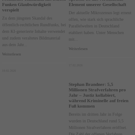
Funken Glaubwürdigkeit
Element unserer Gesellschaft
verspielt
Der aktuelle Mikrozensus legt erneut
Zu dem jüngsten Skandal des
offen, wie stark sich sprachliche
öffentlich-rechtlichen Rundfunks, bei
Parallelwelten in Deutschland
dem KI-generierte Inhalte verwendet
etabliert haben. Unter Menschen
und zudem veraltetes Bildmaterial
mit...
aus dem Jahr...
Weiterlesen
Weiterlesen
17.02.2026
19.02.2026
Stephan Brandner: 5,5
Millionen Strafverfahren pro
Jahr – Justiz kollabiert,
während Kriminelle auf freien
Fuß kommen
Bereits im dritten Jahr in Folge
wurden in Deutschland rund 5,5
Millionen Strafverfahren eröffnet.
Die Zahl der offenen Verfahren