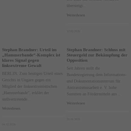
übersteigt...
Weiterlesen
12.02.2026
Stephan Brandner: Urteil im
Stephan Brandner: Schluss mit
„Hammerbande“-Komplex ist
Steuergeld zur Bekämpfung der
klares Signal gegen
Opposition
linksextreme Gewalt
Seit Jahren stellt die
BERLIN. Zum heutigen Urteil eines
Bundesregierung dem Informations-
Gerichts in Ungarn gegen ein
und Dokumentationszentrum für
Mitglied der linksextremistischen
Antirassismusarbeit e. V. hohe
„Hammerbande“, erklärt der
Summen an Fördermitteln aus...
stellvertretende...
Weiterlesen
Weiterlesen
20.01.2026
04.02.2026