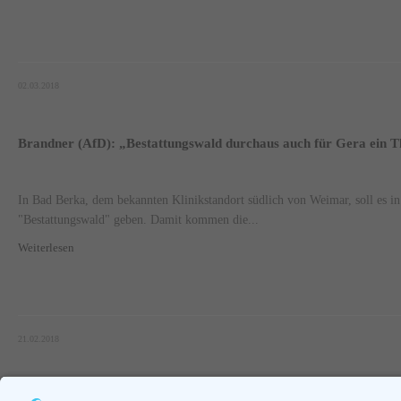
02.03.2018
Brandner (AfD): „Bestattungswald durchaus auch für Gera ein 
In Bad Berka, dem bekannten Klinikstandort südlich von Weimar, soll es i
"Bestattungswald" geben. Damit kommen die...
Weiterlesen
21.02.2018
Seite 42 von 46.