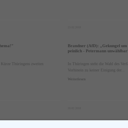
23.02.2018
Thema!"
Brandner (AfD): „Gekungel um P
peinlich - Petermann unwählbar
n Kürze Thüringens zweiten
In Thüringen steht die Wahl des Verf
Vorhinein zu keiner Einigung der...
Weiterlesen
20.02.2018