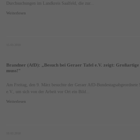
Durchsuchungen im Landkreis Saalfeld, die zur...
Weiterlesen
15.03.2018
Brandner (AfD): „Besuch bei Geraer Tafel e.V. zeigt: Großartige 
muss!"
Am Freitag, den 9. März besuchte der Geraer AfD-Bundestagsabgeordnete 
e.V., um sich von der Arbeit vor Ort ein Bild...
Weiterlesen
10.03.2018