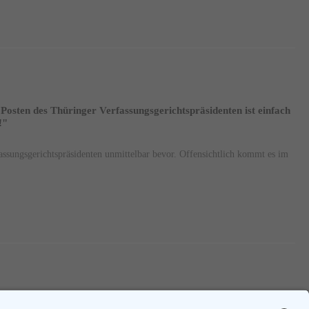
osten des Thüringer Verfassungsgerichtspräsidenten ist einfach
!"
assungsgerichtspräsidenten unmittelbar bevor. Offensichtlich kommt es im
Vorherige
1
....
41
42
43
....
46
Nächste