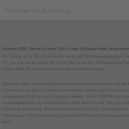
Brandner im Bundestag
Brandner (AfD): „Besuch bei Geraer Tafel e.V. zeigt: Großartige Arbeit, die unterstü
Am Freitag, den 9. März besuchte der Geraer AfD-Bundestagsabgeordnete St
e.V., um sich von der Arbeit vor Ort ein Bild zu machen. Hintergrund des Bes
Essener Tafel, die deutschlandweit für Medienaufsehen sorgten.
Überrascht zeigte sich Stephan Brandner nach dem Besuch nicht nur von der 
Lebensmittel, die dort zur Verteilung bereitstehen, sondern auch von der hohe
Leistungen der Tafel in Gera in Anspruch nehmen: „Rund 3.000 Personen be
Verteilungskämpfen wie in Essen kommt es hier dennoch nicht. Das liegt wohl
Leiterin der Einrichtung, die alles vollkommen im Griff hat. Nichtsdestotrot
Unterstützung. Wir überprüfen jetzt, an welchen Stellen wir einspringen könn
bereit.“