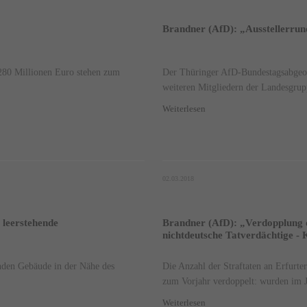
Brandner (AfD): „Ausstellerru
 280 Millionen Euro stehen zum
Der Thüringer AfD-Bundestagsabgeo
weiteren Mitgliedern der Landesgrup
Weiterlesen
02.03.2018
 leerstehende
Brandner (AfD): „Verdopplung d
nichtdeutsche Tatverdächtige - 
nden Gebäude in der Nähe des
Die Anzahl der Straftaten an Erfurte
zum Vorjahr verdoppelt: wurden im J
Weiterlesen