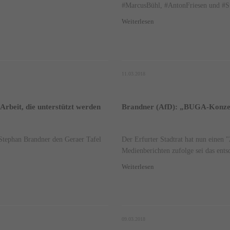
#MarcusBühl, #AntonFriesen und #St
Weiterlesen
11.03.2018
Arbeit, die unterstützt werden
Brandner (AfD): „BUGA-Konzepti
Stephan Brandner den Geraer Tafel
Der Erfurter Stadtrat hat nun einen 
Medienberichten zufolge sei das ents
Weiterlesen
09.03.2018