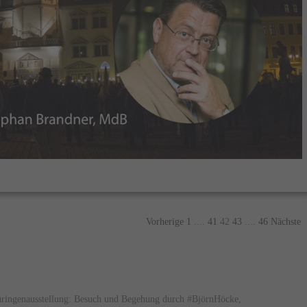
Vorherige
1
....
41
42
43
....
46
Nächste
hüringenausstellung: Besuch und Begehung durch #BjörnHöcke,