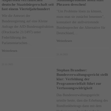
deutsche Staatsbürgerschaft seit
Phrasen dreschen!
fast einem Vierteljahrhundert
"Um Probleme lösen zu können,
Wie die Antwort der
muss man sie zunächst benennen",
Bundesregierung auf eine Kleine
konstatiert der stellvertretende
Anfrage der AfD-Bundestagsfraktion
Bundessprecher der Alternative für
(Drucksache 21/2497) unter
Deutschland,...
Federführung des
Weiterlesen
Parlamentarischen...
Weiterlesen
21.10.2025
22.11.2025
Stephan Brandner:
Bundesverwaltungsgericht stellt
klar: Verfehlung der
Programmvielfalt führt zur
Verfassungswidrigkeit
Das Bundesverwaltungsgericht
urteilte heute, dass die Erhebung des
Rundfunkbeitrags dann mit dem