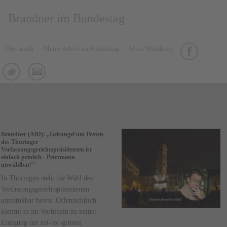
Brandner im Bundestag
Über mich
Meine Arbeit im Bundestag
Mein Wahlkreis
Brandner (AfD): „Gekungel um Posten
des Thüringer
Verfassungsgerichtspräsidenten ist
einfach peinlich - Petermann
unwählbar!"
In Thüringen steht die Wahl des
Verfassungsgerichtspräsidenten
unmittelbar bevor. Offensichtlich
kommt es im Vorhinein zu keiner
Einigung der rot-rot-grünen