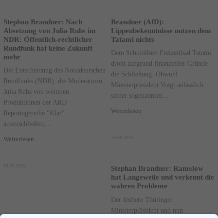
Stephan Brandner: Nach
Brandner (AfD):
Absetzung von Julia Ruhs im
Lippenbekenntnisse nutzen dem
NDR: Öffentlich-rechtlicher
Tatami nichts
Rundfunk hat keine Zukunft
Dem Schmöllner Freizeitbad Tatami
mehr
droht aufgrund finanzieller Gründe
Die Entscheidung des Norddeutschen
die Schließung. Obwohl
Rundfunks (NDR), die Moderatorin
Ministerpräsident Voigt anlässlich
Julia Ruhs von weiteren
seiner sogenannten...
Produktionen der ARD-
Weiterlesen
Reportagereihe "Klar"
auszuschließen,...
16.09.2025
Weiterlesen
18.09.2025
Stephan Brandner: Ramelow
hat Langeweile und verkennt die
wahren Probleme
Der frühere Thüringer
Ministerpräsident und nun