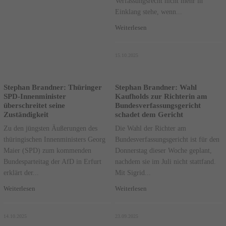
Verfassungsrecht nicht mehr in
Einklang stehe, wenn...
Weiterlesen
15.10.2025
Stephan Brandner: Thüringer
Stephan Brandner: Wahl
SPD-Innenminister
Kaufholds zur Richterin am
überschreitet seine
Bundesverfassungsgericht
Zuständigkeit
schadet dem Gericht
Zu den jüngsten Äußerungen des
Die Wahl der Richter am
thüringischen Innenministers Georg
Bundesverfassungsgericht ist für den
Maier (SPD) zum kommenden
Donnerstag dieser Woche geplant,
Bundesparteitag der AfD in Erfurt
nachdem sie im Juli nicht stattfand.
erklärt der...
Mit Sigrid...
Weiterlesen
Weiterlesen
14.10.2025
23.09.2025