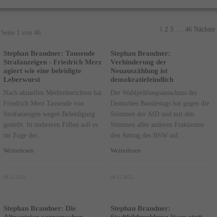
1
2
3
....
46
Nächste
Seite 1 von 46.
Stephan Brandner: Tausende
Stephan Brandner:
Strafanzeigen - Friedrich Merz
Verhinderung der
agiert wie eine beleidigte
Neuauszählung ist
Leberwurst
demokratiefeindlich
Nach aktuellen Medienberichten hat
Der Wahlprüfungsausschuss des
Friedrich Merz Tausende von
Deutschen Bundestags hat gegen die
Strafanzeigen wegen Beleidigung
Stimmen der AfD und mit den
gestellt. In mehreren Fällen soll es
Stimmen aller anderen Fraktionen
im Zuge der...
den Antrag des BSW auf...
Weiterlesen
Weiterlesen
08.12.2025
04.12.2025
Stephan Brandner: Die
Stephan Brandner:
Altparteien verramschen
Stadtbildprobleme lösen statt