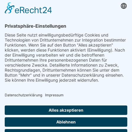
Bundestagsvizepräsident Ramelow
wünscht sich eine neue
Nationalhymne und zeigt sich
distanziert...
Weiterlesen
31.08.2025
1
2
3
....
46
Nächste
Seite 1 von 46.
Archiv
Kontakt