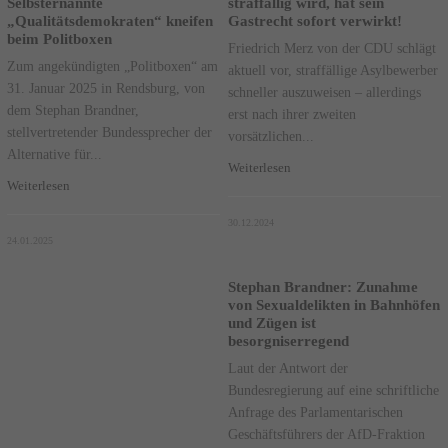
Selbsternannte
straffällig wird, hat sein
„Qualitätsdemokraten“ kneifen
Gastrecht sofort verwirkt!
beim Politboxen
Friedrich Merz von der CDU schlägt
Zum angekündigten „Politboxen“ am
aktuell vor, straffällige Asylbewerber
31. Januar 2025 in Rendsburg, von
schneller auszuweisen – allerdings
dem Stephan Brandner,
erst nach ihrer zweiten
stellvertretender Bundessprecher der
vorsätzlichen...
Alternative für...
Weiterlesen
Weiterlesen
30.12.2024
24.01.2025
Stephan Brandner: Zunahme
von Sexualdelikten in Bahnhöfen
und Zügen ist
besorgniserregend
Laut der Antwort der
Bundesregierung auf eine schriftliche
Anfrage des Parlamentarischen
Geschäftsführers der AfD-Fraktion