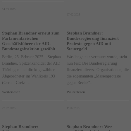
14.03.2025
27.02.2025
Stephan Brandner erneut zum
Stephan Brandner:
Parlamentarischen
Bundesregierung finanziert
Geschäftsführer der AfD-
Proteste gegen AfD mit
Bundestagsfraktion gewählt
Steuergeld
Berlin, 25. Februar 2025 – Stephan
Was lange nur vermutet wurde, steht
Brandner, Spitzenkandidat der AfD
nun fest: Die Bundesregierung
Thüringen und direkt gewählter
finanziert diverse Organisationen, die
Abgeordneter im Wahlkreis 193
die sogenannten „Massenproteste
(Gera – Greiz –...
gegen Rechts“...
Weiterlesen
Weiterlesen
27.02.2025
11.02.2025
Stephan Brandner:
Stephan Brandner: Wer