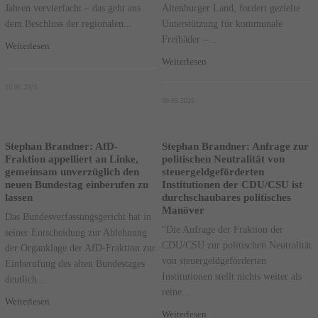
Jahren vervierfacht – das geht aus
Altenburger Land, fordert gezielte
dem Beschluss der regionalen...
Unterstützung für kommunale
Freibäder –...
Weiterlesen
Weiterlesen
10.06.2025
09.05.2025
Stephan Brandner: AfD-
Stephan Brandner: Anfrage zur
Fraktion appelliert an Linke,
politischen Neutralität von
gemeinsam unverzüglich den
steuergeldgeförderten
neuen Bundestag einberufen zu
Institutionen der CDU/CSU ist
lassen
durchschaubares politisches
Manöver
Das Bundesverfassungsgericht hat in
"Die Anfrage der Fraktion der
seiner Entscheidung zur Ablehnung
CDU/CSU zur politischen Neutralität
der Organklage der AfD-Fraktion zur
von steuergeldgeförderten
Einberufung des alten Bundestages
Institutionen stellt nichts weiter als
deutlich...
reine...
Weiterlesen
Weiterlesen