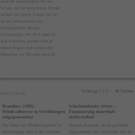
auch die Identifikation mit der
Schule, die sie besuchen in Abrede
stellen. Die kleine Schule vor Ort
ist seit Jahrhunderten ein
Erfolgsmodell. Riesige
Schulzentren, wie die Linken es
sich wünschen, passen nicht in
unsere Region und werden den
Menschen vor Ort nicht gerecht.“
Vorherige
1
2
3
....
46
Nächste
Seite 2 von 46.
Brandner (AfD):
Schwimmbäder retten –
Windradhorror in Ostthüringen
Finanzierung dauerhaft
entgegenwirken
sicherstellen!
Der Anteil der Windkraftgebiete in
Stephan Brandner, direkt gewählter
Ostthüringen wird in den nächsten
Abgeordneter für Gera-Greiz und das