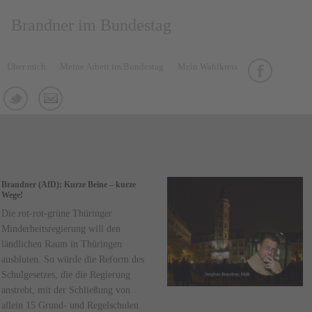
Brandner im Bundestag
Über mich
Meine Arbeit im Bundestag
Mein Wahlkreis
Brandner (AfD): Kurze Beine – kurze
Wege!
Die rot-rot-grüne Thüringer
Minderheitsregierung will den
ländlichen Raum in Thüringen
ausbluten. So würde die Reform des
Schulgesetzes, die die Regierung
anstrebt, mit der Schließung von
allein 15 Grund- und Regelschulen