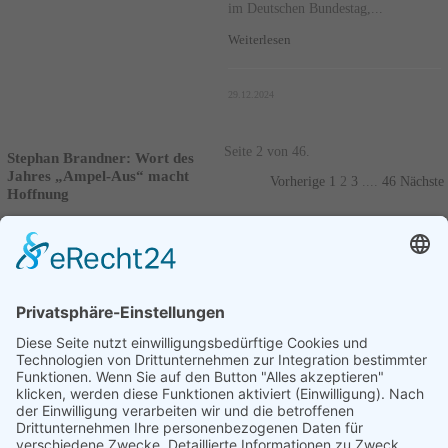
im Deutschen Bundestag,...
Weiterlesen
29.12.2024
Seite 2 von 46.
Stephan Brandner: Wort des
Jahres „Ampel-Aus“ macht
Vorherige
1
2
3
....
46
Nächste
Hoffnung
Die Gesellschaft für deutsche
Sprache (GfdS) in Wiesbaden teilte
mit, dass „Ampel-Aus“ zum „Wort
des Jahres“ 2024 gekürt wurde.
Stephan Brandner,...
Weiterlesen
07.12.2024