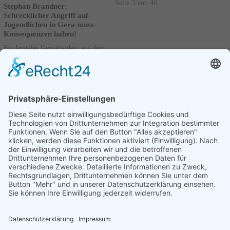
Seite 3 von 46.
Stephan Brandner:
Schrecklicher Angriff auf
Jugendlichen in Gera muss
Konsequenzen haben!
Ein brutales Gewaltvideo, auf dem
zu sehen ist, wie mehrere
Jugendliche auf ein minderjähriges
Opfer einprügeln ist im Internet
aufgetaucht und hat...
Weiterlesen
21.06.2024
Vorherige
1
2
3
4
....
46
Nächste