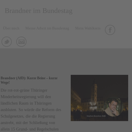
Brandner im Bundestag
Über mich
Meine Arbeit im Bundestag
Mein Wahlkreis
Brandner (AfD): Kurze Beine – kurze
Wege!
Die rot-rot-grüne Thüringer
Minderheitsregierung will den
ländlichen Raum in Thüringen
ausbluten. So würde die Reform des
Schulgesetzes, die die Regierung
anstrebt, mit der Schließung von
allein 15 Grund- und Regelschulen