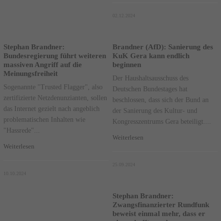
02.12.2024
Stephan Brandner:
Brandner (AfD): Sanierung des
Bundesregierung führt weiteren
KuK Gera kann endlich
massiven Angriff auf die
beginnen
Meinungsfreiheit
Der Haushaltsausschuss des
Sogenannte "Trusted Flagger", also
Deutschen Bundestages hat
zertifizierte Netzdenunzianten, sollen
beschlossen, dass sich der Bund an
das Internet gezielt nach angeblich
der Sanierung des Kultur- und
problematischen Inhalten wie
Kongresszentrums Gera beteiligt....
"Hassrede"...
Weiterlesen
Weiterlesen
25.09.2024
10.10.2024
Stephan Brandner:
Zwangsfinanzierter Rundfunk
beweist einmal mehr, dass er