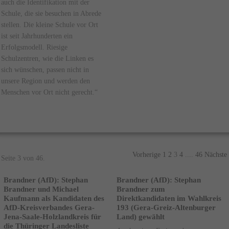
auch die Identifikation mit der
Schule, die sie besuchen in Abrede
stellen. Die kleine Schule vor Ort
ist seit Jahrhunderten ein
Erfolgsmodell. Riesige
Schulzentren, wie die Linken es
sich wünschen, passen nicht in
unsere Region und werden den
Menschen vor Ort nicht gerecht.“
Vorherige
1
2
3
4
....
46
Nächste
Seite 3 von 46.
Brandner (AfD): Stephan
Brandner (AfD): Stephan
Brandner und Michael
Brandner zum
Kaufmann als Kandidaten des
Direktkandidaten im Wahlkreis
AfD-Kreisverbandes Gera-
193 (Gera-Greiz-Altenburger
Jena-Saale-Holzlandkreis für
Land) gewählt
die Thüringer Landesliste