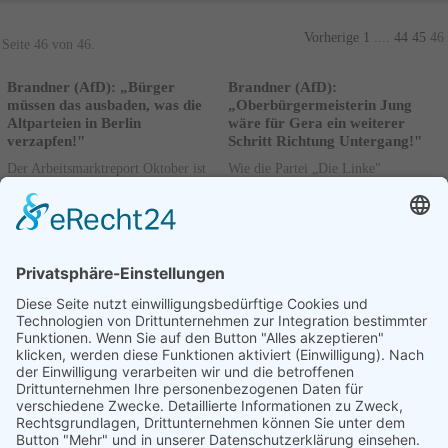
Vorherige
1
....
44
45
46
Seite 46 von 46.
Brandner (AfD): „Bürger
Brandner (AfD):
müssen das ausbaden, was die
„Oberbürgermeisterin Jung
Altparteien in Berlin
wäre für Gera ein weiterer
verzapfen!"
Schritt Richtung Untergang!"
Der Arbeitsmarktreport Oktober ist
Wie die Partei „Die Linke"
veröffentlicht. Dabei gab es im
verkündete, will die derzeitige
Bereich der Stadt Gera nicht allzu
Landtagsvizepräsidentin Margit Jung
viel Bewegung zu verzeichnen. Die
Oberbürgermeisterin von Gera
rote Laterne...
werden. Der Geraer...
Weiterlesen
Weiterlesen
03.11.2017
03.11.2017
Vorherige
1
....
44
45
46
Seite 46 von 46.