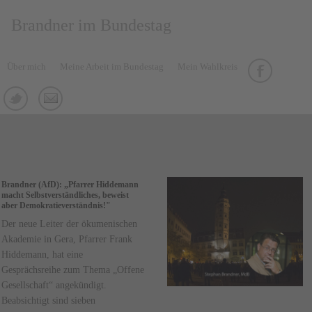
Brandner im Bundestag
Über mich
Meine Arbeit im Bundestag
Mein Wahlkreis
Brandner (AfD): „Pfarrer Hiddemann
macht Selbstverständliches, beweist
aber Demokratieverständnis!"
Der neue Leiter der ökumenischen
Akademie in Gera, Pfarrer Frank
Hiddemann, hat eine
Gesprächsreihe zum Thema „Offene
Gesellschaft“ angekündigt.
Beabsichtigt sind sieben