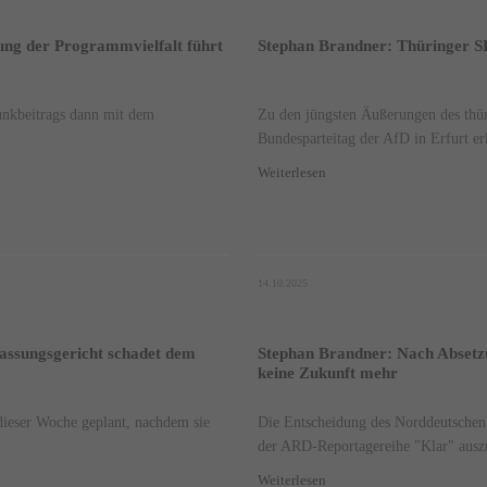
lung der Programmvielfalt führt
Stephan Brandner: Thüringer SP
unkbeitrags dann mit dem
Zu den jüngsten Äußerungen des th
Bundesparteitag der AfD in Erfurt erk
Weiterlesen
14.10.2025
assungsgericht schadet dem
Stephan Brandner: Nach Absetzu
keine Zukunft mehr
dieser Woche geplant, nachdem sie
Die Entscheidung des Norddeutschen
der ARD-Reportagereihe "Klar" auszu
Weiterlesen