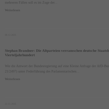
mehreren Fällen soll es im Zuge der...
Weiterlesen
08.12.2025
Stephan Brandner: Die Altparteien verramschen deutsche Staatsbü
Vierteljahrhundert
Wie die Antwort der Bundesregierung auf eine Kleine Anfrage der AfD-Bun
21/2497) unter Federführung des Parlamentarischen...
Weiterlesen
22.11.2025