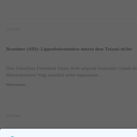
23.09.2025
Brandner (AfD): Lippenbekenntnisse nutzen dem Tatami nichts
Dem Schmöllner Freizeitbad Tatami droht aufgrund finanzieller Gründe d
Ministerpräsident Voigt anlässlich seiner sogenannten...
Weiterlesen
16.09.2025
Seite 1 von 46.