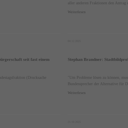
aller anderen Fraktionen den Antrag
Weiterlesen
04.12.2025
rgerschaft seit fast einem
Stephan Brandner: Stadtbildpro
destagsfraktion (Drucksache
"Um Probleme lösen zu können, muss 
Bundessprecher der Alternative für D
Weiterlesen
21.10.2025