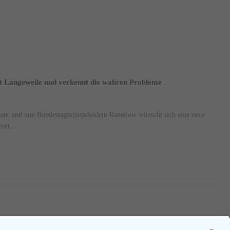
 Langeweile und verkennt die wahren Probleme
dent und nun Bundestagsvizepräsident Ramelow wünscht sich eine neue
ert...
1
2
3
....
46
Nächste