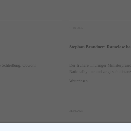
18.09.2025
Stephan Brandner: Ramelow hat
ie Schließung. Obwohl
Der frühere Thüringer Ministerpräsi
Nationalhymne und zeigt sich distanzi
Weiterlesen
31.08.2025