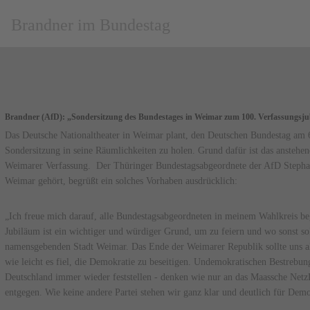
Brandner im Bundestag
Brandner (AfD): „Sondersitzung des Bundestages in Weimar zum 100. Verfassungsjub
Das Deutsche Nationaltheater in Weimar plant, den Deutschen Bundestag am 6
Sondersitzung in seine Räumlichkeiten zu holen. Grund dafür ist das anstehe
Weimarer Verfassung. Der Thüringer Bundestagsabgeordnete der AfD Stephan
Weimar gehört, begrüßt ein solches Vorhaben ausdrücklich:
„Ich freue mich darauf, alle Bundestagsabgeordneten in meinem Wahlkreis b
Jubiläum ist ein wichtiger und würdiger Grund, um zu feiern und wo sonst sol
namensgebenden Stadt Weimar. Das Ende der Weimarer Republik sollte uns al
wie leicht es fiel, die Demokratie zu beseitigen. Undemokratischen Bestrebung
Deutschland immer wieder feststellen - denken wie nur an das Maassche NetzD
entgegen. Wie keine andere Partei stehen wir ganz klar und deutlich für Demok