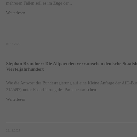
mehreren Fällen soll es im Zuge der...
Weiterlesen
08.12.2025
Stephan Brandner: Die Altparteien verramschen deutsche Staatsbü
Vierteljahrhundert
Wie die Antwort der Bundesregierung auf eine Kleine Anfrage der AfD-Bun
21/2497) unter Federführung des Parlamentarischen...
Weiterlesen
22.11.2025