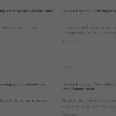
lung der Programmvielfalt führt
Stephan Brandner: Thüringer SP
unkbeitrags dann mit dem
Zu den jüngsten Äußerungen des th
Bundesparteitag der AfD in Erfurt erk
Weiterlesen
14.10.2025
assungsgericht schadet dem
Stephan Brandner: Nach Absetzu
keine Zukunft mehr
dieser Woche geplant, nachdem sie
Die Entscheidung des Norddeutschen
der ARD-Reportagereihe "Klar" auszu
Weiterlesen