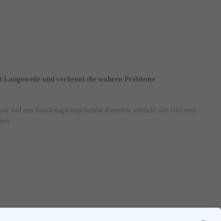
 Langeweile und verkennt die wahren Probleme
dent und nun Bundestagsvizepräsident Ramelow wünscht sich eine neue
ert...
1
2
3
....
46
Nächste