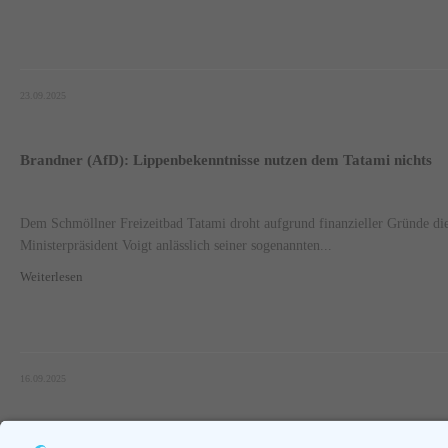
23.09.2025
Brandner (AfD): Lippenbekenntnisse nutzen dem Tatami nichts
Dem Schmöllner Freizeitbad Tatami droht aufgrund finanzieller Gründe d
Ministerpräsident Voigt anlässlich seiner sogenannten...
Weiterlesen
16.09.2025
Seite 1 von 46.