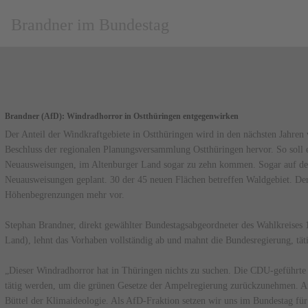
Brandner im Bundestag
Brandner (AfD): Windradhorror in Ostthüringen entgegenwirken
Der Anteil der Windkraftgebiete in Ostthüringen wird in den nächsten Jahren 
Beschluss der regionalen Planungsversammlung Ostthüringen hervor. So soll e
Neuausweisungen, im Altenburger Land sogar zu zehn kommen. Sogar auf dem
Neuausweisungen geplant. 30 der 45 neuen Flächen betreffen Waldgebiet. Der
Höhenbegrenzungen mehr vor.
Stephan Brandner, direkt gewählter Bundestagsabgeordneter des Wahlkreises 
Land), lehnt das Vorhaben vollständig ab und mahnt die Bundesregierung, tät
„Dieser Windradhorror hat in Thüringen nichts zu suchen. Die CDU-geführte
tätig werden, um die grünen Gesetze der Ampelregierung zurückzunehmen. An
Büttel der Klimaideologie. Als AfD-Fraktion setzen wir uns im Bundestag für