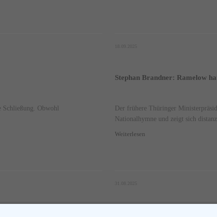
18.09.2025
Stephan Brandner: Ramelow hat
ie Schließung. Obwohl
Der frühere Thüringer Ministerpräsi
Nationalhymne und zeigt sich distanzi
Weiterlesen
31.08.2025