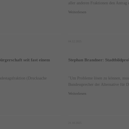
aller anderen Fraktionen den Antrag
Weiterlesen
04.12.2025
rgerschaft seit fast einem
Stephan Brandner: Stadtbildpro
destagsfraktion (Drucksache
"Um Probleme lösen zu können, muss 
Bundessprecher der Alternative für D
Weiterlesen
21.10.2025