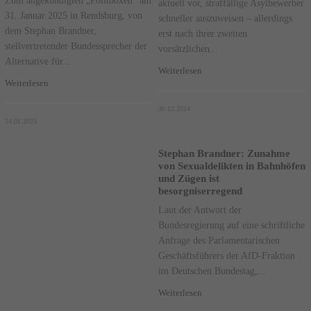
Zum angekündigten „Politboxen“ am
aktuell vor, straffällige Asylbewerber
31. Januar 2025 in Rendsburg, von
schneller auszuweisen – allerdings
dem Stephan Brandner,
erst nach ihrer zweiten
stellvertretender Bundessprecher der
vorsätzlichen...
Alternative für...
Weiterlesen
Weiterlesen
30.12.2024
24.01.2025
Stephan Brandner: Zunahme
von Sexualdelikten in Bahnhöfen
und Zügen ist
besorgniserregend
Laut der Antwort der
Bundesregierung auf eine schriftliche
Anfrage des Parlamentarischen
Geschäftsführers der AfD-Fraktion
im Deutschen Bundestag,...
Weiterlesen