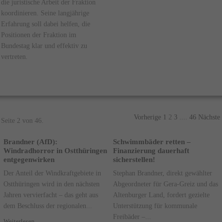
die juristische Arbeit der Fraktion
koordinieren. Seine langjährige
Erfahrung soll dabei helfen, die
Positionen der Fraktion im
Bundestag klar und effektiv zu
vertreten.
Vorherige
1
2
3
....
46
Nächste
Seite 2 von 46.
Brandner (AfD):
Schwimmbäder retten –
Windradhorror in Ostthüringen
Finanzierung dauerhaft
entgegenwirken
sicherstellen!
Der Anteil der Windkraftgebiete in
Stephan Brandner, direkt gewählter
Ostthüringen wird in den nächsten
Abgeordneter für Gera-Greiz und das
Jahren vervierfacht – das geht aus
Altenburger Land, fordert gezielte
dem Beschluss der regionalen...
Unterstützung für kommunale
Freibäder –...
Weiterlesen