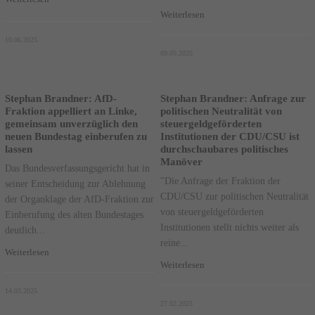
Weiterlesen
10.06.2025
09.05.2025
Stephan Brandner: AfD-
Stephan Brandner: Anfrage zur
Fraktion appelliert an Linke,
politischen Neutralität von
gemeinsam unverzüglich den
steuergeldgeförderten
neuen Bundestag einberufen zu
Institutionen der CDU/CSU ist
lassen
durchschaubares politisches
Manöver
Das Bundesverfassungsgericht hat in
"Die Anfrage der Fraktion der
seiner Entscheidung zur Ablehnung
CDU/CSU zur politischen Neutralität
der Organklage der AfD-Fraktion zur
von steuergeldgeförderten
Einberufung des alten Bundestages
Institutionen stellt nichts weiter als
deutlich...
reine...
Weiterlesen
Weiterlesen
14.03.2025
27.02.2025