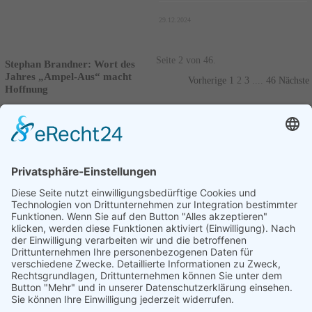
29.12.2024
Seite 2 von 46.
Stephan Brandner: Wort des
Jahres „Ampel-Aus“ macht
Vorherige
1
2
3
....
46
Nächste
Hoffnung
Die Gesellschaft für deutsche
Sprache (GfdS) in Wiesbaden teilte
mit, dass „Ampel-Aus“ zum „Wort
des Jahres“ 2024 gekürt wurde.
Stephan Brandner,...
Weiterlesen
07.12.2024