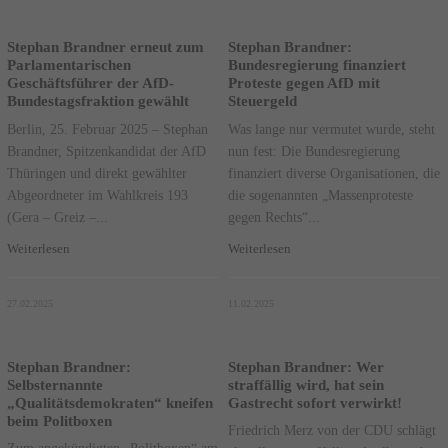
Stephan Brandner erneut zum
Stephan Brandner:
Parlamentarischen
Bundesregierung finanziert
Geschäftsführer der AfD-
Proteste gegen AfD mit
Bundestagsfraktion gewählt
Steuergeld
Berlin, 25. Februar 2025 – Stephan
Was lange nur vermutet wurde, steht
Brandner, Spitzenkandidat der AfD
nun fest: Die Bundesregierung
Thüringen und direkt gewählter
finanziert diverse Organisationen, die
Abgeordneter im Wahlkreis 193
die sogenannten „Massenproteste
(Gera – Greiz –...
gegen Rechts“...
Weiterlesen
Weiterlesen
27.02.2025
11.02.2025
Stephan Brandner:
Stephan Brandner: Wer
Selbsternannte
straffällig wird, hat sein
„Qualitätsdemokraten“ kneifen
Gastrecht sofort verwirkt!
beim Politboxen
Friedrich Merz von der CDU schlägt