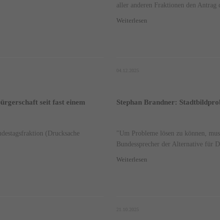
aller anderen Fraktionen den Antrag
Weiterlesen
04.12.2025
rgerschaft seit fast einem
Stephan Brandner: Stadtbildpro
destagsfraktion (Drucksache
"Um Probleme lösen zu können, muss 
Bundessprecher der Alternative für D
Weiterlesen
21.10.2025