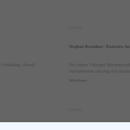
18.09.2025
Stephan Brandner: Ramelow hat
ie Schließung. Obwohl
Der frühere Thüringer Ministerpräsi
Nationalhymne und zeigt sich distanzi
Weiterlesen
31.08.2025