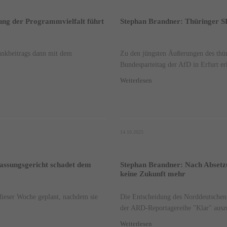
lung der Programmvielfalt führt
Stephan Brandner: Thüringer SP
unkbeitrags dann mit dem
Zu den jüngsten Äußerungen des th
Bundesparteitag der AfD in Erfurt erk
Weiterlesen
14.10.2025
assungsgericht schadet dem
Stephan Brandner: Nach Absetzu
keine Zukunft mehr
dieser Woche geplant, nachdem sie
Die Entscheidung des Norddeutschen
der ARD-Reportagereihe "Klar" auszu
Weiterlesen