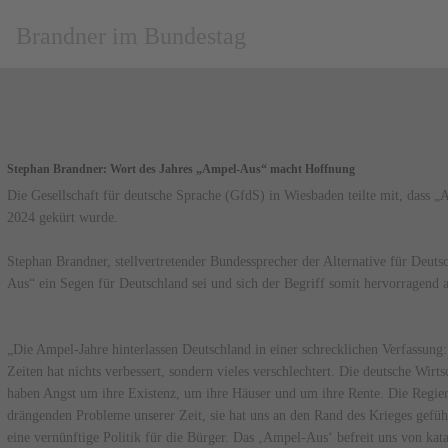
Brandner im Bundestag
Stephan Brandner: Wort des Jahres „Ampel-Aus“ macht Hoffnung
Die Gesellschaft für deutsche Sprache (GfdS) in Wiesbaden teilte mit, dass
2024 gekürt wurde.
Stephan Brandner, stellvertretender Bundessprecher der Alternative für Deuts
Aus“ ein Segen für Deutschland sei und sich der Begriff somit hervorragend a
„Die Ampel-Jahre hinterlassen Deutschland in einer schrecklichen Verfassung:
Zeiten hat nichts verbessert, sondern vieles verschlechtert. Die deutsche Wirts
haben Angst um ihre Existenz, um ihre Häuser und um ihre Rente. Die Regier
drängenden Probleme unserer Zeit, sie hat uns an den Rand des Krieges geführ
eine vernünftige Politik für die Bürger. Das ‚Ampel-Aus‘ befreit uns von kat