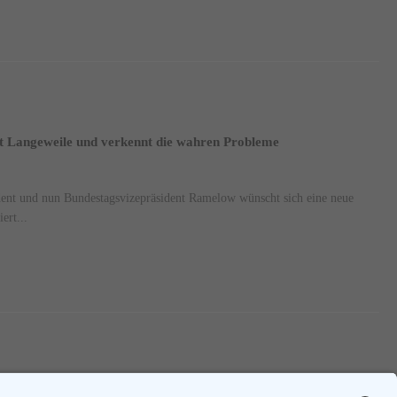
 Langeweile und verkennt die wahren Probleme
dent und nun Bundestagsvizepräsident Ramelow wünscht sich eine neue
ert...
1
2
3
....
46
Nächste