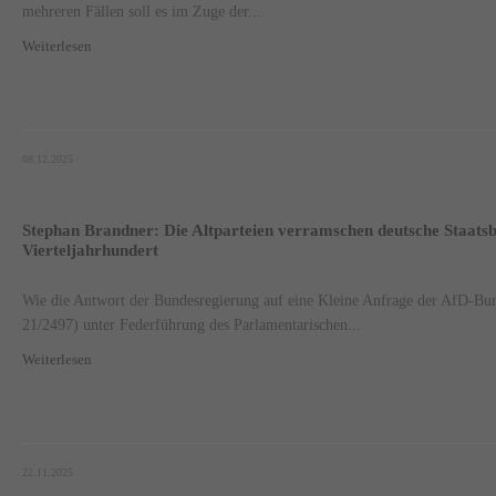
mehreren Fällen soll es im Zuge der...
Weiterlesen
08.12.2025
Stephan Brandner: Die Altparteien verramschen deutsche Staatsbü
Vierteljahrhundert
Wie die Antwort der Bundesregierung auf eine Kleine Anfrage der AfD-Bun
21/2497) unter Federführung des Parlamentarischen...
Weiterlesen
22.11.2025