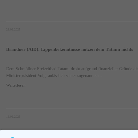
23.09.2025
Brandner (AfD): Lippenbekenntnisse nutzen dem Tatami nichts
Dem Schmöllner Freizeitbad Tatami droht aufgrund finanzieller Gründe d
Ministerpräsident Voigt anlässlich seiner sogenannten...
Weiterlesen
16.09.2025
Seite 1 von 46.